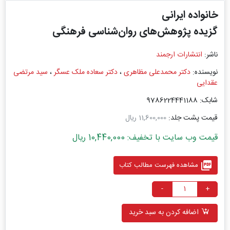
خانواده ایرانی
گزیده پژوهش‌های روان‌شناسی فرهنگی‎
ناشر:
انتشارات ارجمند
نویسنده:
دکتر محمدعلی مظاهری
،
دکتر سعاده ملک عسگر
،
سید مرتضی
عقدایی
شابک: 9786224441188
قیمت پشت جلد:
11,600,000 ریال
قیمت وب سایت با تخفیف: 10,440,000 ریال
picture_as_pdf
مشاهده فهرست مطالب کتاب
-
+
اضافه کردن به سبد خرید