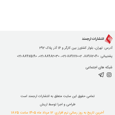
انتشارات ارجمند
آدرس: تهران، بلوار کشاورز بین کارگر و 16 آذر پلاک 292
پشتیبانی: 88982040، 88977002-021، 88982030-021، 88975190-021
شبکه های اجتماعی
تمامی حقوق این سایت متعلق به انتشارات ارجمند است
طراحی و اجرا توسط
اریش
آخرین تاریخ به روز رسانی نرم افزاری: 12 مرداد ماه 1405 ساعت 18:25