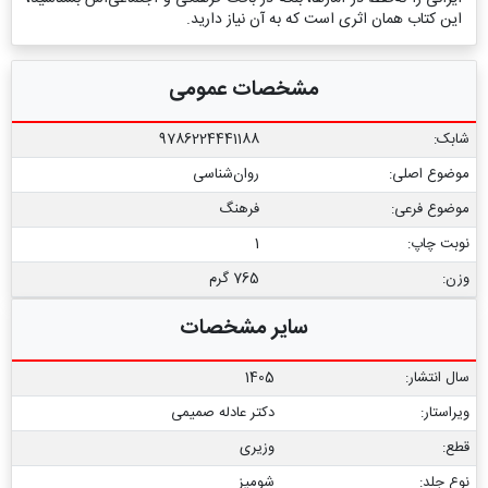
این کتاب همان اثری است که به آن نیاز دارید.
مشخصات عمومی
شابک:
9786224441188
موضوع اصلی:
روان‌شناسی
موضوع فرعی:
فرهنگ
نوبت چاپ:
1
وزن:
765 گرم
سایر مشخصات
سال انتشار:
1405
ویراستار:
دکتر عادله صمیمی
قطع:
وزیری
نوع جلد:
شومیز