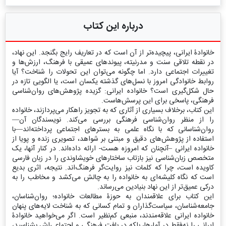
درباره این کتاب
خانوادۀ ایرانی، پیچیده‌تر از آن است که در تعاریف رایج بگنجد. این نهاد،
در نقطه تلاقی سنت و مدرنیته، پیوندهای عمیقی با فرهنگ، ارزش‌ها و
تغییرات اجتماعی دارد. اما چگونه می‌توان این تحولات را شناخت؟ آیا
روابط خانوادگی امروز با نسل‌های گذشته یکسان است، یا الگویی تازه در
حال شکل‌گیری است؟ خانواده ایرانی: گزیده پژوهش‌های روان‌شناسی
فرهنگی، پاسخی برای این پرسش‌هاست.
این کتاب، برخلاف بسیاری از آثاری که به تجویز راهکار می‌پردازند، خانواده
را از منظر روان‌شناسی فرهنگی بررسی می‌کند. نویسندگان آن—
روان‌شناسانی که با نگاه علمی به بسترهای اجتماعی پرداخته‌اند—با
استفاده از پژوهش‌های دقیق و مبتنی بر شواهد، تصویری زنده و پویا از
خانواده ایرانی –آنچنان که امروزه هست- ارائه داده‌اند. در کنار آنها، یک
متخصص زبان‌شناسی نیز بازتاب ساختارهای خویشاوندی را در زبان فارسی
کاویده است، چرا که کلمات نیز روایت‌گر فرهنگ‌اند. نتیجه، اثری بدیع
است که نگاه کلیشه‌ای به خانواده را به چالش می‌کشد و مخاطب را به
درکی عمیق‌تر از این نهاد بنیادین می‌رساند.
این کتاب برای علاقمندان به حوزۀ مطالعات خانواده؛ روان‌شناسان،
جامعه‌شناسان، سیاست‌گذاران و تمام کسانی که به شناخت لایه‌های پنهان
خانواده ایرانی علاقه‌مندند، منبعی کم‌نظیر است. اگر می‌خواهید خانوادۀ
ایرانی را نه‌فقط در آمارها، بلکه در بافت فرهنگی و اجتماعی‌اش بشناسید،