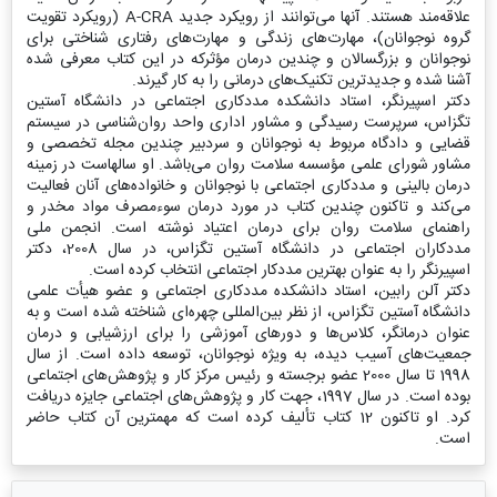
علاقه‌مند هستند. آنها می‌توانند از رویکرد جدید A-CRA (رویکرد تقویت
گروه نوجوانان)، مهارت‌های زندگی و مهارت‌های رفتاری شناختی برای
نوجوانان و بزرگسالان و چندین درمان مؤثرکه در این کتاب معرفی شده
آشنا شده و جدیدترین تکنیک‌های درمانی را به کار گیرند.
دکتر اسپیرنگر، استاد دانشکده مددکاری اجتماعی در دانشگاه آستین
تگزاس، سرپرست رسیدگی و مشاور اداری واحد روان‌شناسی در سیستم
قضایی و دادگاه مربوط به نوجوانان و سردبیر چندین مجله تخصصی و
مشاور شورای علمی مؤسسه سلامت روان می‌باشد. او سالهاست در زمینه
درمان بالینی و مددکاری اجتماعی با نوجوانان و خانواده‌های آنان فعالیت
می‌کند و تاکنون چندین کتاب در مورد درمان سوءمصرف مواد مخدر و
راهنمای سلامت روان برای درمان اعتیاد نوشته‌ است. انجمن ملی
مددکاران اجتماعی در دانشگاه آستین تگزاس، در سال 2008، دکتر
اسپیرنگر را به عنوان بهترین مددکار اجتماعی انتخاب کرده ‌است.
دکتر آلن رابین، استاد دانشکده مددکاری اجتماعی و عضو هیأت علمی
دانشگاه آستین تگزاس، از نظر بین‌المللی چهره‌ای شناخته شده است و به
عنوان درمانگر، کلاس‌ها و دورهای آموزشی را برای ارزشیابی و درمان
جمعیت‌های آسیب دیده، به ویژه نوجوانان، توسعه داده است. از سال
1998 تا سال 2000 عضو برجسته و رئیس مرکز کار و پژوهش‌های اجتماعی
بوده است. در سال 1997، جهت کار و پژوهش‌های اجتماعی جایزه دریافت
کرد. او تاکنون 12 کتاب تألیف کرده است که مهمترین آن کتاب حاضر
است.