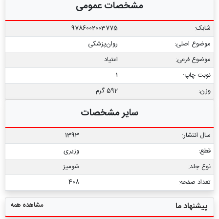
مشخصات عمومی
شابک:
9786002003775
موضوع اصلی:
روان‌پزشکی
موضوع فرعی:
اعتیاد
نوبت چاپ:
1
وزن:
592 گرم
سایر مشخصات
سال انتشار:
1393
قطع:
وزیری
نوع جلد:
شومیز
تعداد صفحه:
408
مشاهده همه
پیشنهاد ما