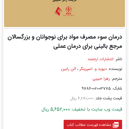
درمان سوء مصرف مواد برای نوجوانان و بزرگسالان
مرجع بالینی برای درمان عملی
ناشر:
انتشارات ارجمند
نویسنده:
دیوید و. اسپرینگر
،
آلن رابین
مترجم:
زهرا حبیبی
شابک: 9786002003775
قیمت پشت جلد:
6,280,000 ریال
قیمت وب سایت با تخفیف: 5,652,000 ریال
picture_as_pdf
مشاهده فهرست مطالب کتاب