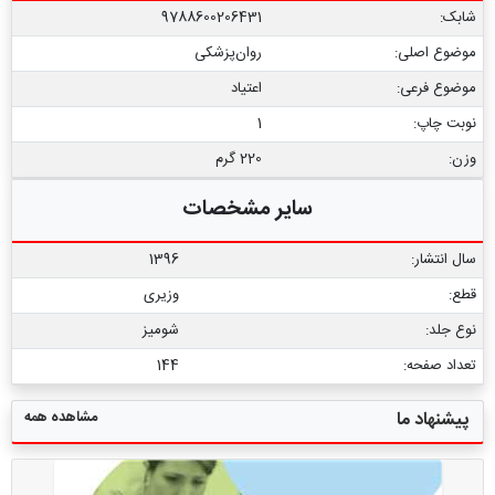
شابک:
9788600206431
موضوع اصلی:
روان‌پزشکی
موضوع فرعی:
اعتیاد
نوبت چاپ:
1
وزن:
220 گرم
سایر مشخصات
سال انتشار:
1396
قطع:
وزیری
نوع جلد:
شومیز
تعداد صفحه:
144
مشاهده همه
پیشنهاد ما