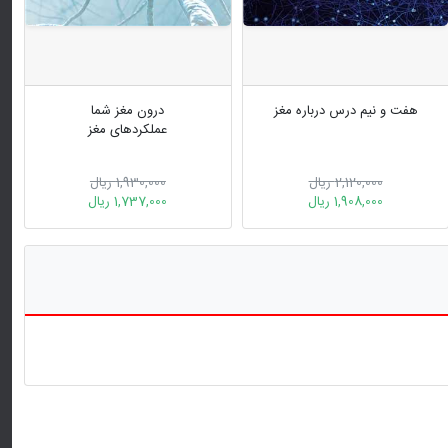
هفت و نیم درس درباره مغز
درون مغز شما
عملکردهای مغز
2,120,000 ریال
1,930,000 ریال
1,908,000 ریال
1,737,000 ریال