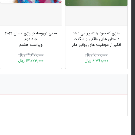
مغزی که خود را تغییر می دهد
مبانی نوروسایکولوژی انسان 2021
داستان هایی واقعی و شگفت
جلد دوم
انگیز از موفقیت های روانی مغز
ویراست هشتم
بشر
7,100,000 ریال
14,470,000 ریال
6,390,000 ریال
13,023,000 ریال