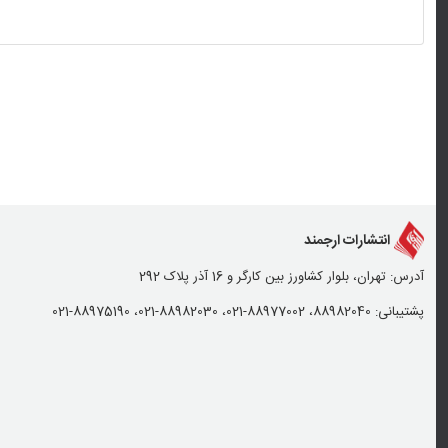
انتشارات ارجمند
آدرس: تهران، بلوار کشاورز بین کارگر و 16 آذر پلاک 292
پشتیبانی: 88982040، 88977002-021، 88982030-021، 88975190-021