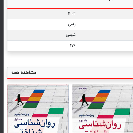
1404
رقعی
شومیز
176
مشاهده همه