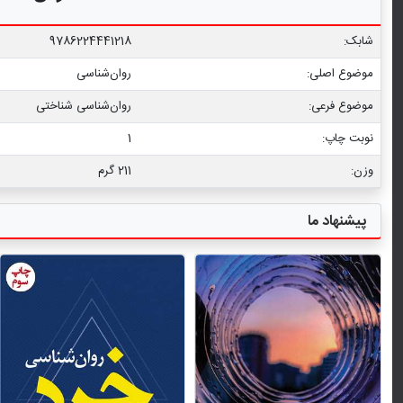
شابک:
9786224441218
موضوع اصلی:
روان‌شناسی
موضوع فرعی:
روان‌‌شناسی شناختی
نوبت چاپ:
1
وزن:
211 گرم
پیشنهاد ما