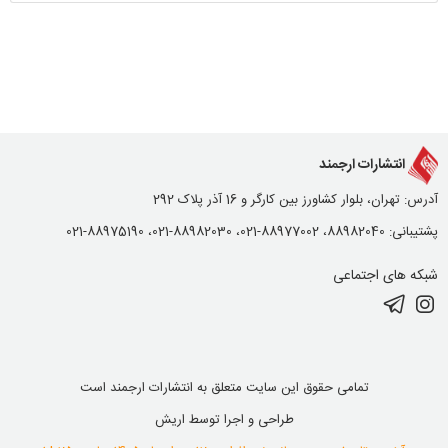
انتشارات ارجمند
آدرس: تهران، بلوار کشاورز بین کارگر و 16 آذر پلاک 292
پشتیبانی: 88982040، 88977002-021، 88982030-021، 88975190-021
شبکه های اجتماعی
تمامی حقوق این سایت متعلق به انتشارات ارجمند است
طراحی و اجرا توسط
اریش