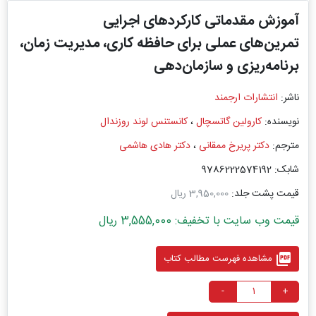
آموزش مقدماتی کارکردهای اجرایی
تمرین‌های عملی برای حافظه ‌کاری، مدیریت زمان،
برنامه‌ریزی و سازمان‌دهی
ناشر:
انتشارات ارجمند
نویسنده:
کارولین گاتسچال
،
کانستنس لوند روزندال
مترجم:
دکتر پریرخ ممقانی
،
دکتر هادی هاشمی
شابک: 9786222574192
قیمت پشت جلد:
3,950,000 ریال
قیمت وب سایت با تخفیف: 3,555,000 ریال
picture_as_pdf
مشاهده فهرست مطالب کتاب
-
+