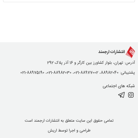
انتشارات ارجمند
آدرس: تهران، بلوار کشاورز بین کارگر و 16 آذر پلاک 292
پشتیبانی: 88982040، 88977002-021، 88982030-021، 88975190-021
شبکه های اجتماعی
تمامی حقوق این سایت متعلق به انتشارات ارجمند است
طراحی و اجرا توسط
اریش