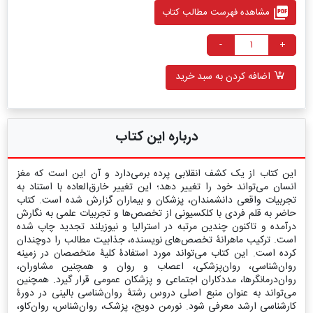
picture_as_pdf
مشاهده فهرست مطالب کتاب
-
+
اضافه کردن به سبد خرید
درباره این کتاب
این کتاب از یک کشف انقلابی پرده برمی‌دارد و آن این است که مغز
انسان می‌تواند خود را تغییر دهد؛ این تغییر خارق‌العاده با استناد به
تجربیات واقعی دانشمندان، پزشکان و بیماران گزارش شده است. كتاب
حاضر به قلم فردی با كلكسیونی از تخصص‌ها و تجربیات علمی به نگارش
درآمده و تاکنون چندین مرتبه در استرالیا و نیوزیلند تجدید چاپ شده
است. تركیب ماهرانۀ تخصص‌های نویسنده، جذابیت مطالب را دوچندان
كرده است. این کتاب می‌تواند مورد استفادۀ كلیۀ متخصصان در زمینه
روان‌شناسی، روان‌پزشكی، اعصاب و روان و همچنین مشاوران،
روان‌درمانگرها، مددكاران اجتماعی و پزشكان عمومی قرار گیرد. همچنین
می‌تواند به عنوان منبع اصلی دروس رشتۀ روان‌شناسی بالینی در دورۀ
كارشناسی ارشد معرفی شود. نورمن دویج، پزشک، روان‌شناس، روان‌کاو،