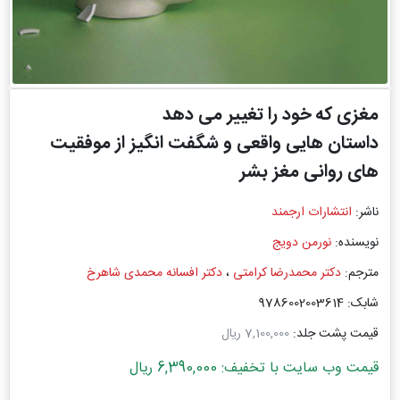
مغزی که خود را تغییر می دهد
داستان هایی واقعی و شگفت انگیز از موفقیت
های روانی مغز بشر
ناشر:
انتشارات ارجمند
نویسنده:
نورمن دویج
مترجم:
دکتر محمدرضا کرامتی
،
دکتر افسانه محمدی شاهرخ
شابک: 9786002003614
قیمت پشت جلد:
7,100,000 ریال
قیمت وب سایت با تخفیف: 6,390,000 ریال