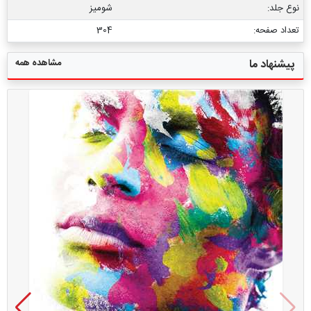
نوع جلد:
شومیز
تعداد صفحه:
304
مشاهده همه
پیشنهاد ما