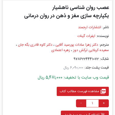
عصب‌‌ روان ‌شناسی ناهشیار
یکپارچه ‌سازی مغز و ذهن در روان ‌درمانی
ناشر:
انتشارات ارجمند
نویسنده:
ایفرات گینات
مترجم:
دکتر زهرا سادات پورسید آقایی
،
دکتر کاوه قادری بگه جان
،
سعیده کربلایی ترکش دوز
،
زهره اعتمادی
شابک: 9786224441072
قیمت پشت جلد:
6,090,000 ریال
قیمت وب سایت با تخفیف: 5,481,000 ریال
picture_as_pdf
مشاهده فهرست مطالب کتاب
-
+