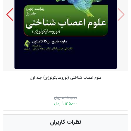
علوم اعصاب شناختی‎ ‎‏(نوروسایکولوژی) جلد اول‏
10,150,000 ریال
9,135,000 ریال
نظرات کاربران