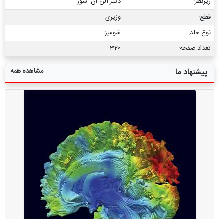
زیرنظر:
دکتر آلن ان. شور
قطع:
وزیری
نوع جلد:
شومیز
تعداد صفحه:
320
مشاهده همه
پیشنهاد ما