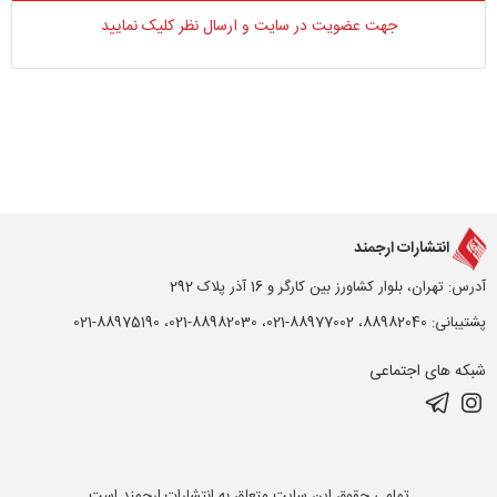
جهت عضویت در سایت و ارسال نظر کلیک نمایید
انتشارات ارجمند
آدرس: تهران، بلوار کشاورز بین کارگر و 16 آذر پلاک 292
پشتیبانی: 88982040، 88977002-021، 88982030-021، 88975190-021
شبکه های اجتماعی
تمامی حقوق این سایت متعلق به انتشارات ارجمند است