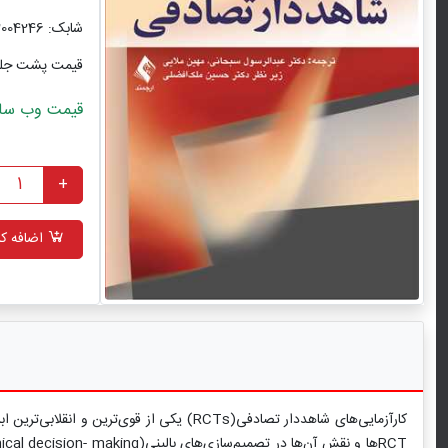
شابک: 9786002004246
قیمت پشت جل
قیمت وب سایت با ت
+
اضافه کر
کارآزمایی‌های شاهددار تصادفی(RCTs) یکی