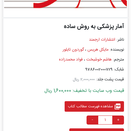
آمار پزشکی به روش ساده
ناشر:
انتشارات ارجمند
نویسنده:
مایکل هریس
،
گوردون تایلور
مترجم:
هاشم خوشبخت
،
فواد محمدزاده
شابک: 9786002000729
قیمت پشت جلد:
2,000,000 ریال
قیمت وب سایت با تخفیف: 1,600,000 ریال
picture_as_pdf
مشاهده فهرست مطالب کتاب
-
+