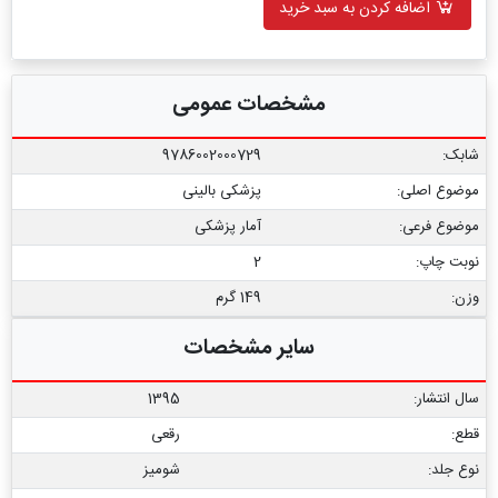
اضافه کردن به سبد خرید
مشخصات عمومی
شابک:
9786002000729
موضوع اصلی:
پزشکی بالینی
موضوع فرعی:
آمار پزشکی
نوبت چاپ:
2
وزن:
149 گرم
سایر مشخصات
سال انتشار:
1395
قطع:
رقعی
نوع جلد:
شومیز