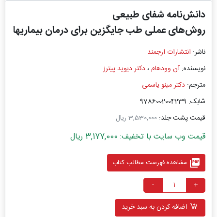
دانش‌نامه شفای طبیعی
روش‌های عملی طب جایگزین برای درمان بیماریها
ناشر:
انتشارات ارجمند
نویسنده:
آن وودهام
،
دکتر دیوید پیترز
مترجم:
دکتر مینو یاسمی
شابک: 9786002004239
قیمت پشت جلد:
3,530,000 ریال
قیمت وب سایت با تخفیف: 3,177,000 ریال
picture_as_pdf
مشاهده فهرست مطالب کتاب
-
+
اضافه کردن به سبد خرید