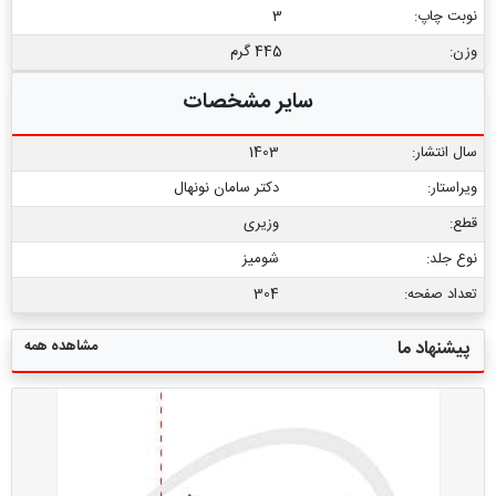
نوبت چاپ:
3
وزن:
445 گرم
سایر مشخصات
سال انتشار:
1403
ویراستار:
دکتر سامان نونهال
قطع:
وزیری
نوع جلد:
شومیز
تعداد صفحه:
304
مشاهده همه
پیشنهاد ما