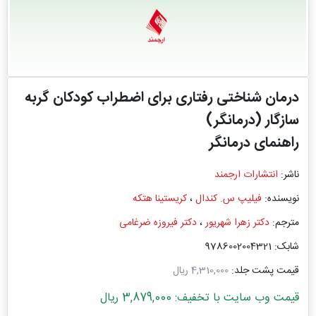
درمان شناختی رفتاری برای اضطراب کودکان گربه
سازگار (درمانگر)
راهنمای درمانگر
ناشر:
انتشارات ارجمند
نویسنده:
فیلیپ س. کندال
،
کریستینا هتکه
مترجم:
دکتر زهرا شهریور
،
دکتر فیروزه ضرغامی
شابک: 9786002004321
قیمت پشت جلد:
4,310,000 ریال
قیمت وب سایت با تخفیف: 3,879,000 ریال