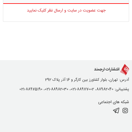
جهت عضویت در سایت و ارسال نظر کلیک نمایید
انتشارات ارجمند
آدرس: تهران، بلوار کشاورز بین کارگر و 16 آذر پلاک 292
پشتیبانی: 88982040، 88977002-021، 88982030-021، 88975190-021
شبکه های اجتماعی