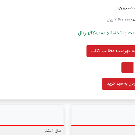
د:
2,400,000 ریال
خفیف: 1,920,000 ریال
 فهرست مطالب کتاب
-
دن به سبد خرید
سال انتشار: