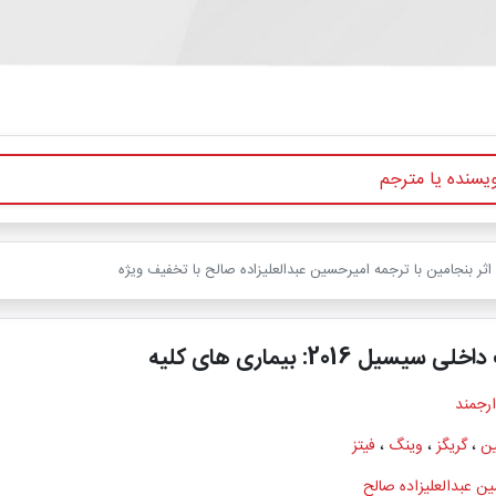
سیل 2016: بیماری های کلیه
ارجمند
ین
،
گریگز
،
وینگ
،
فیتز
ن عبدالعلیزاده صالح