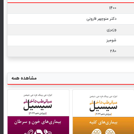
1400
دکتر منوچهر قارونی
وزیری
شومیز
280
مشاهده همه