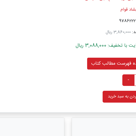
شاد قوام
د:
3,860,000 ریال
خفیف: 3,088,000 ریال
 فهرست مطالب کتاب
-
دن به سبد خرید