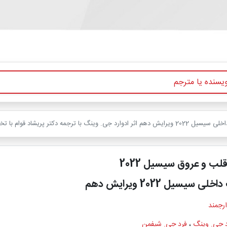
لب و عروق سیسیل 2022
سیسیل 2022 ویرایش دهم
ارجمند
د جی. وینگ
،
فرِد جی. شیفمن