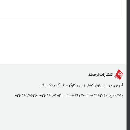
انتشارات ارجمند
آدرس: تهران، بلوار کشاورز بین کارگر و 16 آذر پلاک 292
پشتیبانی: 88982040، 88977002-021، 88982030-021، 88975190-021