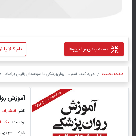
دسته بندی
موضوع‌ها
صفحه نخست
خرید کتاب آموزش روان‌پزشکی با نمونه‌های بالینی براساس Dsm-5 اثر دکتر امیر شعبانی با تخفیف ویژه
آموزش روان‌
ناشر:
انتشارات 
نویسنده:
دکتر ا
شابک: 9786002005632