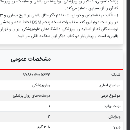
پزشک عمومی، دستیار روان‌پزشکی، روان‌شناس بالینی و سلامت، روان‌پرستار، ک
که آن را از بسیاری متمایز می‌کند:
1 - تأکید بر تشخیص و درمان، 2 - تقدم ذکر مثال بالینی بر شرح بیماری و 3 - رعایت اختصار.
در ویراست دوم این کتاب، تغییرات نسخه پنجم DSM لحاظ شده و بخشی با عنوان «روان‌‌پزشکی کودک و نوجوان» افزوده شده است.
نویسندگان که از اساتید روان‌پزشکی دانشگاه‌های علوم‌پزشکی ایران و تهران
بالینی» است و پیش‌نیاز دو کتاب دیگر این سه‌گانه تلقی می‌شود.
مشخصات عمومی
شابک:
9786002005632
موضوع اصلی:
روان‌پزشکی
موضوع فرعی:
درسنامه‌‏های روان‏‌پزشکی
نوبت چاپ:
1
ویرایش:
2
وزن:
318 گرم