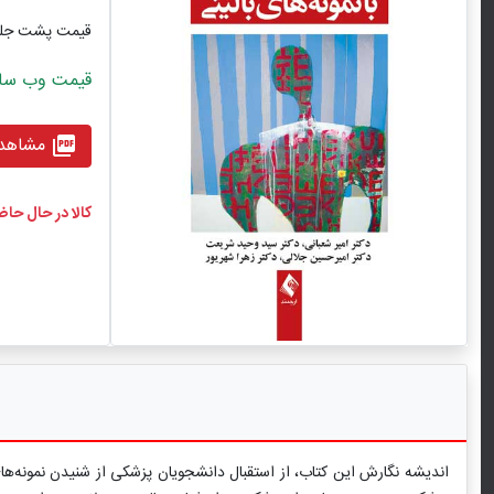
قیمت پشت جل
قیمت وب سایت با ت
مشاهده
picture_as_pdf
کالا در حال حا
اندیشه نگارش این کتاب، از استقبال دانشجویان پزشکی از شنیدن نمون