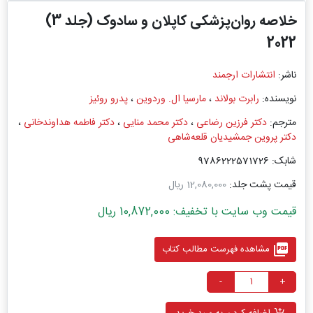
خلاصه روان‌پزشکی کاپلان و سادوک (جلد 3)
2022
ناشر:
انتشارات ارجمند
نویسنده:
رابرت بولاند
،
مارسیا ال. وردوین
،
پدرو روئیز
مترجم:
دکتر فرزین رضاعی
،
دکتر محمد منایی
،
دکتر فاطمه هداوندخانی
،
دکتر پروین جمشیدیان قلعه‌شاهی
شابک: 9786222571726
قیمت پشت جلد:
12,080,000 ریال
قیمت وب سایت با تخفیف: 10,872,000 ریال
picture_as_pdf
مشاهده فهرست مطالب کتاب
-
+