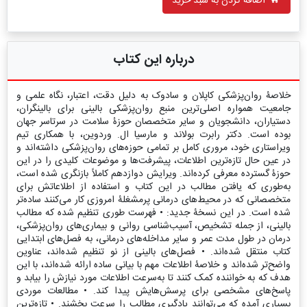
اضافه کردن به سبد خرید
درباره این کتاب
خلاصۀ روان‌پزشکی کاپلان و سادوک به دلیل دقت، اعتبار، نگاه علمی و
جامعیت همواره اصلی‌ترین منبع روان‌پزشکی بالینی برای بالینگران،
دستیاران، دانشجویان و سایر متخصصان حوزۀ سلامت در سرتاسر جهان
بوده است. دکتر رابرت بولاند و مارسیا ال. وردوین، با همکاری تیم
ویراستاری خود، مروری کامل بر تمامی حوزه‌های روان‌پزشکی داشته‌اند و
در عین حال تازه‌ترین اطلاعات، پیشرفت‌ها و موضوعات کلیدی را در این
حوزۀ گسترده معرفی کرده‌اند. ویرایش دوازدهم کاملاً بازنگری شده است،
به‌طوری که یافتن مطالب در این کتاب و استفاده از اطلاعاتش برای
متخصصانی که در محیط‌های درمانی پرمشغلۀ امروزی کار می‌کنند ساده‌تر
شده است. در این نسخۀ جدید: • فهرست طوری تنظیم شده که مطالب
بالینی، از جمله تشخیص، آسیب‌شناسی روانی و بیماری‌های روان‌پزشکی،
درمان در طول مدت عمر و سایر مداخله‌های درمانی، به فصل‌های ابتدایی
کتاب منتقل شده‌اند. • فصل‌های بالینی از نو تنظیم شده‌اند، عناوین
واضح‌تر شده‌اند و خلاصۀ اطلاعات مهم با بیانی ساده ارائه شده‌اند، با این
هدف که به خواننده کمک کنند تا به‌سرعت اطلاعات مورد نیازش را بیابد و
پاسخ‌های مشخصی برای پرسش‌هایش پیدا کند. • مطالعات موردی
بسیاری آمده که می‌توانند یادگیری مطالب را سرعت بخشند. • تازه‌ترین