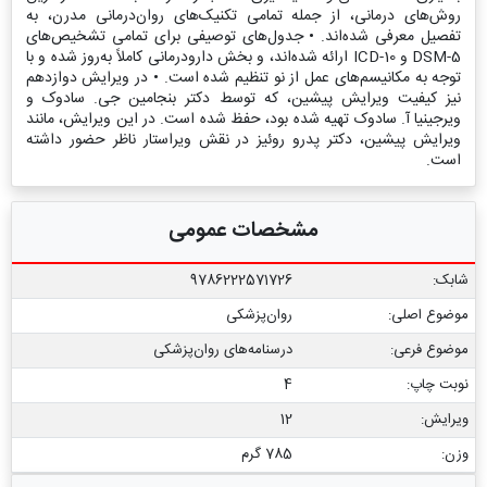
روش‌های درمانی، از جمله تمامی تکنیک‌های روان‌درمانی مدرن، به
تفصیل معرفی شده‌اند. • جدول‌های توصیفی برای تمامی تشخیص‌های
DSM-5 و ICD-10 ارائه شده‌اند، و بخش دارودرمانی کاملاً به‌روز شده و با
توجه به مکانیسم‌های عمل از نو تنظیم شده است. • در ویرایش دوازدهم
نیز کیفیت ویرایش پیشین، که توسط دکتر بنجامین جی. سادوک و
ویرجینیا آ. سادوک تهیه شده بود، حفظ شده است. در این ویرایش، مانند
ویرایش پیشین، دکتر پدرو روئیز در نقش ویراستار ناظر حضور داشته
است.
مشخصات عمومی
شابک:
9786222571726
موضوع اصلی:
روان‌پزشکی
موضوع فرعی:
درسنامه‌‏های روان‏‌پزشکی
نوبت چاپ:
4
ویرایش:
12
وزن:
785 گرم