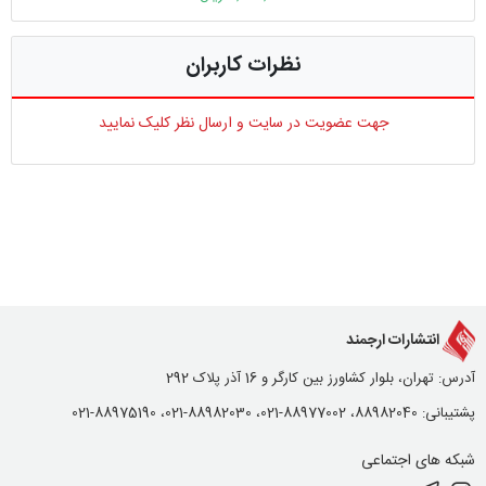
نظرات کاربران
جهت عضویت در سایت و ارسال نظر کلیک نمایید
انتشارات ارجمند
آدرس: تهران، بلوار کشاورز بین کارگر و 16 آذر پلاک 292
پشتیبانی: 88982040، 88977002-021، 88982030-021، 88975190-021
شبکه های اجتماعی