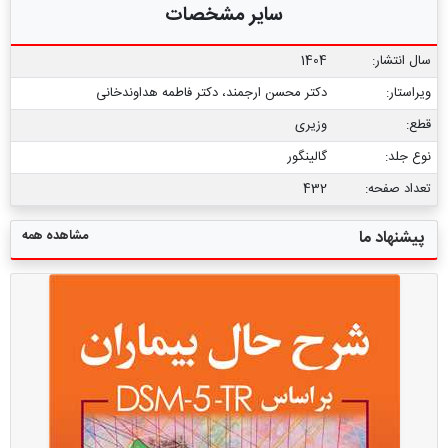
سایر مشخصات
سال انتشار:
1404
ویراستار:
دکتر محسن ارجمند، دکتر فاطمه هداوندخانی
قطع:
وزیری
نوع جلد:
گالینگور
تعداد صفحه:
432
مشاهده همه
پیشنهاد ما