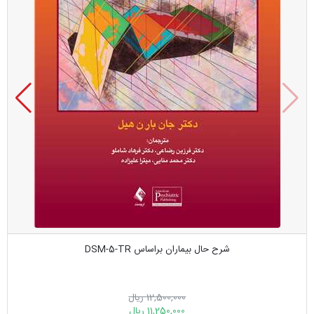
شرح حال بیماران براساس DSM-5-TR
12,500,000 ریال
11,250,000 ریال