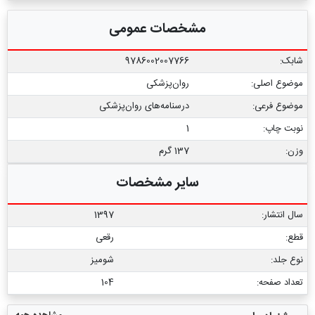
مشخصات عمومی
شابک:
9786002007766
موضوع اصلی:
روان‌پزشکی
موضوع فرعی:
درسنامه‌‏های روان‏‌پزشکی
نوبت چاپ:
1
وزن:
137 گرم
سایر مشخصات
سال انتشار:
1397
قطع:
رقعی
نوع جلد:
شومیز
تعداد صفحه:
104