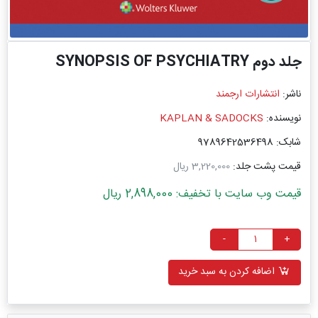
جلد دوم SYNOPSIS OF PSYCHIATRY
ناشر:
انتشارات ارجمند
نویسنده:
KAPLAN & SADOCKS
شابک: 9789642536498
قیمت پشت جلد:
3,220,000 ریال
قیمت وب سایت با تخفیف: 2,898,000 ریال
-
+
اضافه کردن به سبد خرید