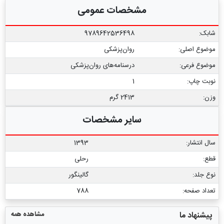
مشخصات عمومی
شابک:
9789642536498
موضوع اصلی:
روان‌پزشکی
موضوع فرعی:
درسنامه‌‏های روان‏‌پزشکی
نوبت چاپ:
1
وزن:
2413 گرم
سایر مشخصات
سال انتشار:
1393
قطع:
رحلی
نوع جلد:
گالینگور
تعداد صفحه:
788
مشاهده همه
پیشنهاد ما