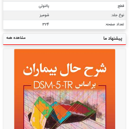
قطع:
پالتوئی
نوع جلد:
شومیز
تعداد صفحه:
324
مشاهده همه
پیشنهاد ما