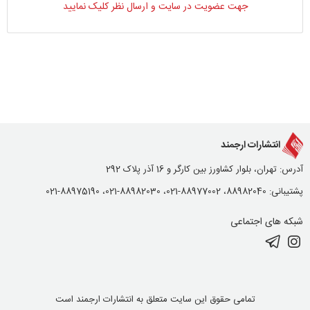
جهت عضویت در سایت و ارسال نظر کلیک نمایید
انتشارات ارجمند
آدرس: تهران، بلوار کشاورز بین کارگر و 16 آذر پلاک 292
پشتیبانی: 88982040، 88977002-021، 88982030-021، 88975190-021
شبکه های اجتماعی
تمامی حقوق این سایت متعلق به انتشارات ارجمند است