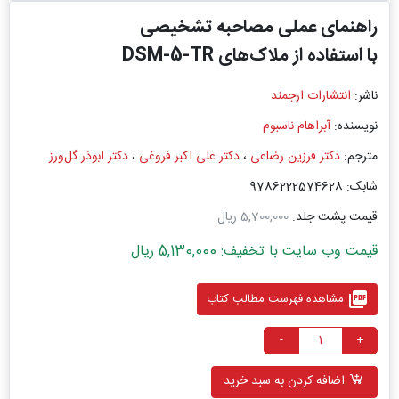
راهنمای عملی مصاحبه تشخیصی
با استفاده از ملاک‌های DSM-5-TR
ناشر:
انتشارات ارجمند
نویسنده:
آبراهام ناسبوم
مترجم:
دکتر فرزین رضاعی
،
دکتر علی اکبر فروغی
،
دکتر ابوذر گل‌ورز
شابک: 9786222574628
قیمت پشت جلد:
5,700,000 ریال
قیمت وب سایت با تخفیف: 5,130,000 ریال
picture_as_pdf
مشاهده فهرست مطالب کتاب
-
+
اضافه کردن به سبد خرید