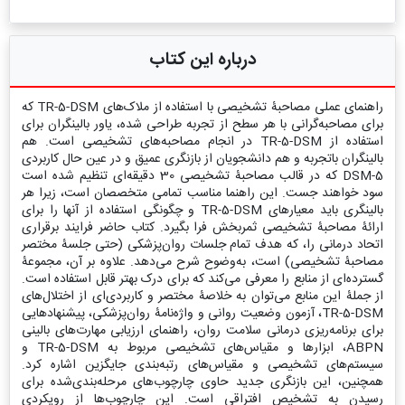
درباره این کتاب
راهنمای عملی مصاحبۀ تشخیصی با استفاده از ملاک‌های TR-5-DSM که
برای مصاحبه‌گرانی با هر سطح از تجربه طراحی شده، یاور بالینگران برای
استفاده از TR-5-DSM در انجام مصاحبه‌های تشخیصی است. هم
بالینگران باتجربه و هم دانشجویان از بازنگری عمیق و در عین حال کاربردی
5-DSM که در قالب مصاحبۀ تشخیصی 30 دقیقه‌ای تنظیم شده است
سود خواهند جست. این راهنما مناسب تمامی متخصصان است، زیرا هر
بالینگری باید معیارهای TR-5-DSM و چگونگی استفاده از آنها را برای
ارائۀ مصاحبۀ تشخیصی ثمربخش فرا بگیرد. کتاب حاضر فرایند برقراری
اتحاد درمانی را، که هدف تمام جلسات روان‌پزشکی (حتی جلسۀ مختصر
مصاحبۀ تشخیصی) است، به‌وضوح شرح می‌دهد. علاوه بر آن، مجموعۀ
گسترده‌ای از منابع را معرفی می‌کند که برای درک بهتر قابل استفاده است.
از جملۀ این منابع می‌توان به خلاصۀ مختصر و کاربردی‌ای از اختلال‌های
TR-5-DSM، آزمون وضعیت روانی و واژه‌نامۀ روان‌پزشکی، پیشنهادهایی
برای برنامه‌ریزی درمانی سلامت روان، راهنمای ارزیابی مهارت‌های بالینی
ABPN، ابزارها و مقیاس‌های تشخیصی مربوط به TR-5-DSM و
سیستم‌های تشخیصی و مقیاس‌های رتبه‌بندی جایگزین اشاره کرد.
همچنین، این بازنگری جدید حاوی چارچوب‌های مرحله‌بندی‌شده برای
رسیدن به تشخیص افتراقی است. این چارچوب‌ها از رویکردی