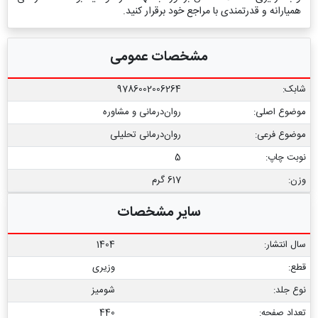
همیارانه و قدرتمندی با مراجع خود برقرار کنید.
مشخصات عمومی
شابک:
9786002006264
موضوع اصلی:
روان‌درمانی و مشاوره
موضوع فرعی:
روان‏‌درمانی تحلیلی
نوبت چاپ:
5
وزن:
617 گرم
سایر مشخصات
سال انتشار:
1404
قطع:
وزیری
نوع جلد:
شومیز
تعداد صفحه:
440