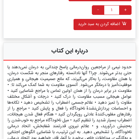
-
+
اضافه کردن به سبد خرید
درباره این کتاب
حدود نیمی از مراجعین روان‌درمانی پاسخ چندانی به درمان نمی‌دهند یا
حتی بدتر می‌شوند. چرا؟ آنها نادانسته رفتارهای منجر به شکست درمان،
یا همان مقاومت، را به‌کار می‌گیرند، که مانع صمیمیت هیجانی و همیاری
موفقیت‌آمیز با درمانگر می‌شود. آنسوی مقاومت به شما کمک می‌کند تا: •
مقاومت در برابر درمان را از همان اولین تماس با مراجع شناسایی کنید •
عوامل هیجانی مسبب مقاومت را درک کنید • درجات و اَشکال مختلف
مقاوت را تمیز دهید • علائم جسمی اضطراب را تشخیص دهید • تکانه‌ها
و احساسات پردازش‌نشدهٔ ناخودآگاه را فعال و پایش کنید • مراجع را از
رفتارهای مغلوب‌کنندهٔ عادتی رویگردان کنید • هنگام فعال شدن هیجانات،
اضطراب بسیار شدید را تنظیم کنید • میل ناخودآگاه مراجع به خوب‌شدن را
به‌جنبش درآورید، و • علائم نیروی قدرتمند شفابخش، اتحاد درمانی
ناخودآگاه، را تشخیص دهید. به این ترتیب، با شناسایی الگوهای اجتنابی
و به‌کارگیری مداخلات خاص برخورد با آنها، قادر خواهید بود اتحاد درمانی