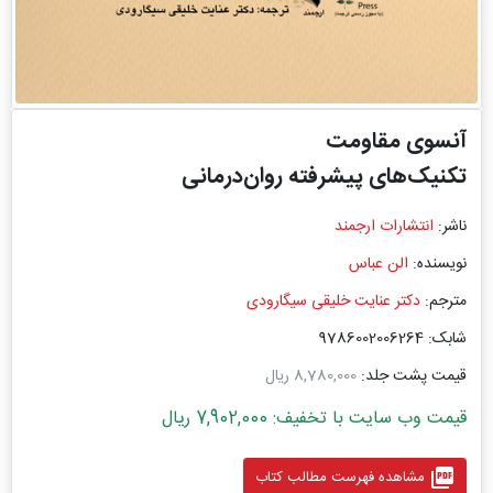
آنسوی مقاومت
تکنیک‌های پیشرفته روان‌درمانی
ناشر:
انتشارات ارجمند
نویسنده:
الن عباس
مترجم:
دکتر عنایت خلیقی سیگارودی
شابک: 9786002006264
قیمت پشت جلد:
8,780,000 ریال
قیمت وب سایت با تخفیف: 7,902,000 ریال
picture_as_pdf
مشاهده فهرست مطالب کتاب