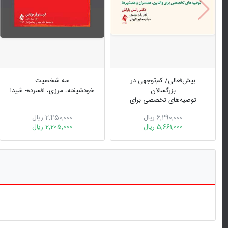
بیش‌فعالی/ کم‌توجهی در
سه شخصیت
بزرگسالان
خودشیفته، مرزی، افسرده- شیدا
توصیه‌های تخصصی برای
والدین، همسران و همشیرها
6,290,000 ریال
2,450,000 ریال
5,661,000 ریال
2,205,000 ریال