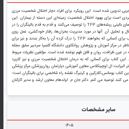
شی و ارزیابی تجربی تدوین شده است. این رویکرد برای افراد دچار اختلال شخصیت مرزی
دی است برای بهبود اختلال شخصیت زمینه‌ای این دسته از بیماران. این
روش درمانی نویدبخش تقویت کارکرد شغلی و اجتماعی بیماران، زندگی عشقی و عاطفی آنها و خلاقیتشان است. یومانس، کلارکین و کرنبرگ در این کتاب راهنمای بالینی ریشه‌های TFP را توصیف می‌کنند و قدم به قدم بالینگران را در
ال و تحلیل آن. آنها در مورد مدیریت بحران‌ها، رفتار خودکشی، عمل روی
احساسات جنسی و نظایر آنها رهنمودهای مفیدی ارایه می‌کنند و در همۀ این موارد توضیحاتشان را با ارایۀ مثال‌های موردی غنی می‌سازند. مطالعۀ این کتاب برای کسانی که بخواهند TFP را درک کرده آن را به‌کار بندند و نیز برای
اظر در مرکز آموزش و پژوهش روانکاوی دانشگاه کلمبیا سردبیر سابق مجله
ه در عین ظرافت، روان و قابل فهم نوشته شده است. مؤلفین نظریات مربوط
. این کتاب برای کسانی که به درمان اختلال شخصیت مرزی و نیز کاربرد
تر الیزابت ال.اوچینکلاس معاون آموزشی دپارتمان روان‌پزشکی مرکز پزشکی
برای اختلال شخصیت مرزی(BPD) است اما به هیچوجه کار آسانی نیست! این کتاب یومانس،کلارکین و کرنبرگ نقشه راه شاخصی برای بالینگران است-
ار می کنند توصیه می کنم. دکتر جان م. اولدهام معاون ارشد و مدیر کارکنان
سایر مشخصات
1405