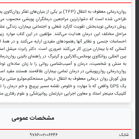
روان‌درمانی معطوف به انتقال (TFP) بر یکی 
طراحی شده است که دشوارترین مراجعین درمانگران پویشی محسوب می‌شوند.
مراحل مختلف این درمان هدایت می‌کنند. مؤلفین در این کتاب موارد زیر ر
کسانی که با بیماران مرزی کار می‌کنند ضروری است. دکتر رابرت میشل است
بین المللی روانکاوی یومانس،کلارکین و کرنبرگ در راهنمای بالینی روان‌
به منش و شخصیت، درمان و آسیب‌شناسی روانی را با زبان ساده‌ای توضیح
روان‌درمانی روان‌پویشی در درمان تمامی بیماران علاقه‌مند هستند مفید ا
یک GPS واقعی که با مهارت و خلوص نقشه مسیر پرپیچ و خم درمان را 
کلینیک منینجر استاد و معاون اجرایی دپارتمان روانپزشکی و علوم رفتاری من
مشخصات عمومی
شابک:
9786002006646