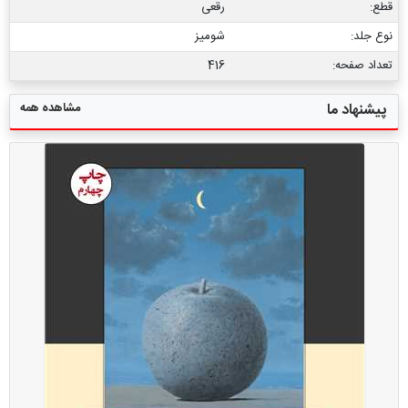
قطع:
رقعی
نوع جلد:
شومیز
تعداد صفحه:
416
مشاهده همه
پیشنهاد ما