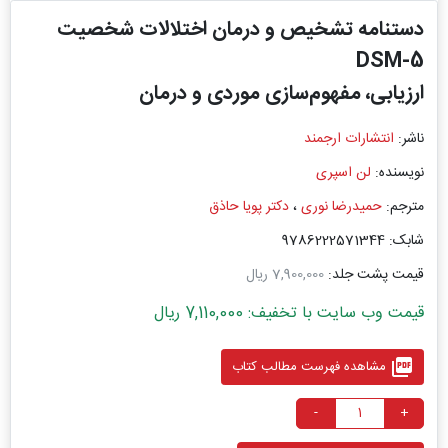
دستنامه تشخیص و درمان اختلالات شخصیت
DSM-5
ارزیابی، مفهوم‌سازی موردی و درمان
ناشر:
انتشارات ارجمند
نویسنده:
لن اسپری
مترجم:
حمیدرضا نوری
،
دکتر پویا حاذق
شابک: 9786222571344
قیمت پشت جلد:
7,900,000 ریال
قیمت وب سایت با تخفیف: 7,110,000 ریال
picture_as_pdf
مشاهده فهرست مطالب کتاب
-
+