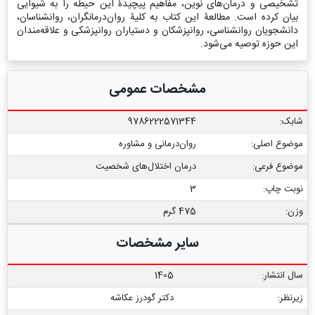
تشخیصی و درمان‌های نوین، مفاهیم پیچیدۀ این حیطه را به شیوایی
بیان کرده است. مطالعۀ این کتاب به کلیۀ روان‌درمانگران، روانشناسان،
دانشجویان روانشناسی، روانپزشکان و دستیاران روانپزشکی و علاقه‌مندان
این حوزه توصیه می‌شود.
مشخصات عمومی
شابک:
9786222571344
موضوع اصلی:
روان‌درمانی و مشاوره
موضوع فرعی:
درمان اختلال‌های شخصیت
نوبت چاپ:
3
وزن:
475 گرم
سایر مشخصات
سال انتشار:
1405
زیرنظر:
دکتر گودرز عکاشه