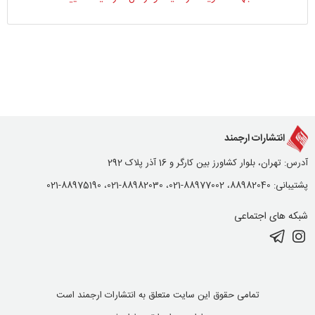
انتشارات ارجمند
آدرس: تهران، بلوار کشاورز بین کارگر و 16 آذر پلاک 292
پشتیبانی: 88982040، 88977002-021، 88982030-021، 88975190-021
شبکه های اجتماعی
تمامی حقوق این سایت متعلق به انتشارات ارجمند است