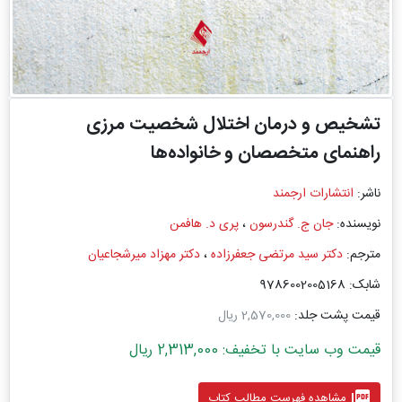
تشخیص و درمان اختلال شخصیت مرزی
راهنمای متخصصان و خانواده‌ها
ناشر:
انتشارات ارجمند
نویسنده:
جان ج. گندرسون
،
پری د. هافمن
مترجم:
دکتر سید مرتضی جعفرزاده
،
دکتر مهزاد میرشجاعیان
شابک: 9786002005168
قیمت پشت جلد:
2,570,000 ریال
قیمت وب سایت با تخفیف: 2,313,000 ریال
picture_as_pdf
مشاهده فهرست مطالب کتاب