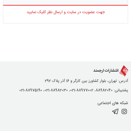
جهت عضویت در سایت و ارسال نظر کلیک نمایید
انتشارات ارجمند
آدرس: تهران، بلوار کشاورز بین کارگر و 16 آذر پلاک 292
پشتیبانی: 88982040، 88977002-021، 88982030-021، 88975190-021
شبکه های اجتماعی