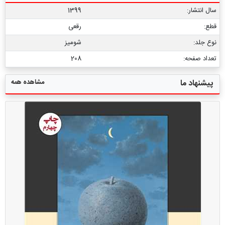
سال انتشار:
1399
قطع:
رقعی
نوع جلد:
شومیز
تعداد صفحه:
208
مشاهده همه
پیشنهاد ما