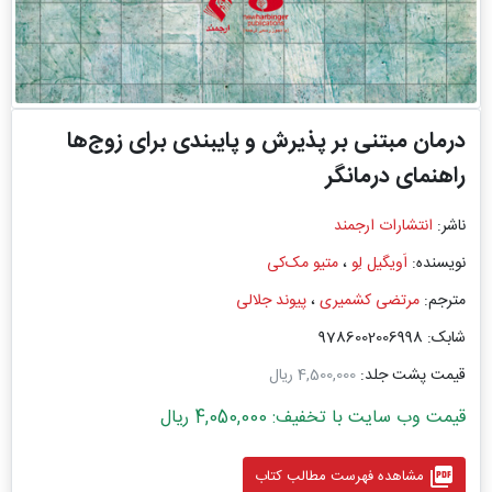
درمان مبتنی بر پذیرش و پایبندی برای زوج‌ها
راهنمای درمانگر
ناشر:
انتشارات ارجمند
نویسنده:
اَویگیل لِو
،
متیو مک‌کی
مترجم:
مرتضی کشمیری
،
پیوند جلالی
شابک: 9786002006998
قیمت پشت جلد:
4,500,000 ریال
قیمت وب سایت با تخفیف: 4,050,000 ریال
picture_as_pdf
مشاهده فهرست مطالب کتاب