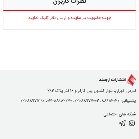
نظرات کاربران
جهت عضویت در سایت و ارسال نظر کلیک نمایید
انتشارات ارجمند
آدرس: تهران، بلوار کشاورز بین کارگر و 16 آذر پلاک 292
پشتیبانی: 88982040، 88977002-021، 88982030-021، 88975190-021
شبکه های اجتماعی