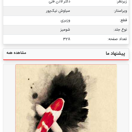
زیرنظر:
دکتر لادن فتی
ویراستار:
سیاوش نیک‌پور
قطع:
وزیری
نوع جلد:
شومیز
تعداد صفحه:
328
مشاهده همه
پیشنهاد ما