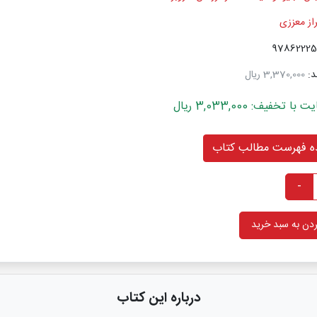
راز معززی
د:
3,370,000 ریال
خفیف: 3,033,000 ریال
 فهرست مطالب کتاب
-
دن به سبد خرید
درباره این کتاب