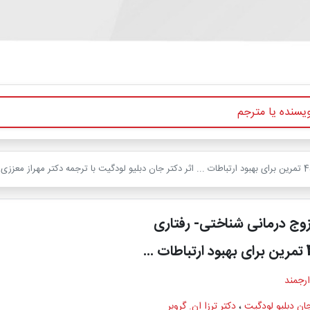
 زوج درمانی شناختی- رفتاری
ارجمند
ان دبلیو لودگیت
،
دکتر ترزا ان. گروبر