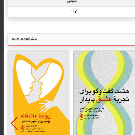
شومیز
192
مشاهده همه