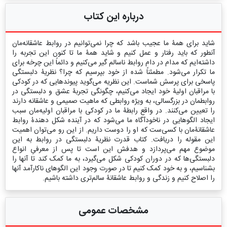
درباره این کتاب
شاید برای همۀ ما عجیب باشد که چرا نمی‌توانیم در روابط عاشقانه‌مان
آنطور که باید رفتار و عمل کنیم و شاید همۀ ما تا کنون این تجربه را
داشته‌ایم که مدام در دام روابط ناسالم گیر می‌کنیم و دائماً این چرخه برای
ما تکرار می‌شود. مطمئناً شده از خود بپرسیم که چرا؟ نظریۀ دلبستگی
پاسخی برای پرسش شماست. این نظریه می‌گوید پیوندهایی که در کودکی
با مراقبان اولیۀ خود ایجاد می‌کنیم، چگونگی تجربۀ عشق و دلبستگی در
روابطمان در بزرگسالی، به ویژه روابطی که ماهیت صمیمی و عاشقانه دارند
را تعیین می‌کنند. در واقع رابطۀ ما در کودکی با مراقبان اولیه‌مان سبب
ایجاد الگوهایی در ناخودآگاه ما می‌شود که در آینده شکل دهندۀ روابط
عاشقانۀ‌مان با کسی‌ست که او را دوست داریم. از این رو می‌توان اهمیت
این مقوله را دریافت. کتاب قدرت نظریۀ دلبستگی در روابط به این
موضوع مهم می‌پردازد و هدفش این است تا پس از معرفیِ انواع
دلبستگی‌ها که در دوران کودکی شکل می‌گیرد، به ما کمک کند تا آنها را
بشناسیم، و به خود کمک کنیم تا در صورت وجود این الگوهای ناکارآمد آنها
را اصلاح کنیم و زندگی و روابط عاشقانۀ سالم‌تری داشته باشیم.
مشخصات عمومی