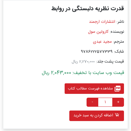
قدرت نظریه دلبستگی در روابط
ناشر:
انتشارات ارجمند
نویسنده:
کارولین سول
مترجم:
مجید عبدی
شابک: 9786222577339
قیمت پشت جلد:
2,270,000 ریال
قیمت وب سایت با تخفیف: 2,043,000 ریال
picture_as_pdf
مشاهده فهرست مطالب کتاب
-
+
اضافه کردن به سبد خرید