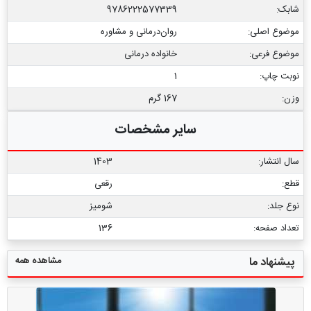
شابک:
9786222577339
موضوع اصلی:
روان‌درمانی و مشاوره
موضوع فرعی:
خانواده درمانی
نوبت چاپ:
1
وزن:
167 گرم
سایر مشخصات
سال انتشار:
1403
قطع:
رقعی
نوع جلد:
شومیز
تعداد صفحه:
136
مشاهده همه
پیشنهاد ما