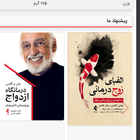
وزن:
175 گرم
پیشنهاد ما