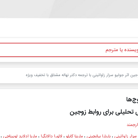
جین اثر جولیو سزار زاواتینی با ترجمه دکتر نهاله مشتاق با تخفیف ویژه
ج‌ها
ی تحلیلی برای روابط زوجین
ارجمند
سزار زاواتینی
،
باربارا بیانچینی
،
مارینا کاپلو
،
لائورا دالانگرا
،
ماریا ادلاید لوپیناچی
،