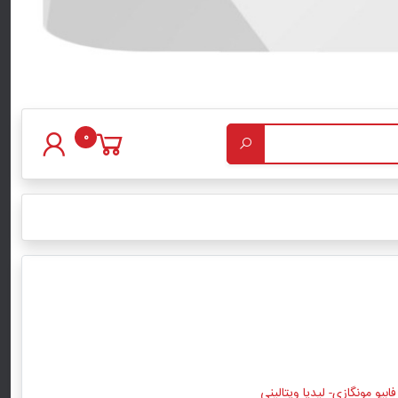
0
فابیو مونگازی- لیدیا ویتالینی