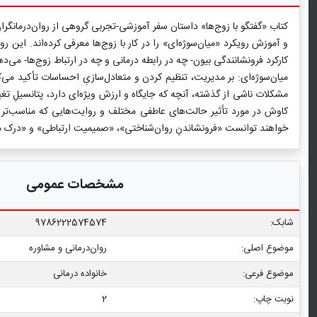
کتاب «گفتگو با زوج‌ها» داستان سفر آموزشی-تجربی گروهی از روان‌درمانگر
و آموزش رویکرد «میان‌سوژه‌ای» را در کار با زوج‌ها معرفی کرده‌اند. این
کارکرد فرونشانندگی بیون- چه در رابطه درمانی و چه در ارتباط زوج‌ها- می‌د
میان‌سوژه‌ای:‌ بر مدیریت، تنظیم کردن و متعادل‌سازیِ احساسات تأکید م
مشکلات ناشی از گذشته، آنچه که جایگاه و ارزش ویژه‌ای دارد، پتانسیلِ تغ
کاوش در مورد تأثیر حالت‌های عاطفی مختلف و روایت‌هایی که مناسب‌تر 
خواهند توانست «فرونشاندنِ روان‌شناختی»، «صمیمیت ارتباطی» و «درک متقا
مشخصات عمومی
شابک:
9786222574574
موضوع اصلی:
روان‌درمانی و مشاوره
موضوع فرعی:
خانواده درمانی
نوبت چاپ:
2