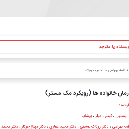
 فاطمه بهرامی با تخفیف ویژه
درمان خانواده ها (رویکرد مک مستر)
ارجمند
اپستین
،
کیتنر
،
میلر
،
بیشاپ
طمه بهرامی
،
دکتر روناک عشقی
،
دکتر مجید غفاری
،
دکتر مهناز جوکار
،
دکتر محمد م