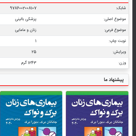
شابک:
9786002008107
موضوع اصلی:
پزشکی بالینی
موضوع فرعی:
زنان و مامایی
نوبت چاپ:
1
ویرایش:
25
وزن:
1243 گرم
پیشنهاد ما