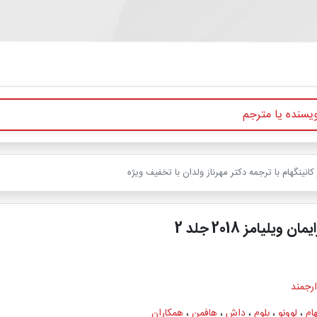
 ویلیامز 2018 جلد 2
ارجمند
هام
،
لوونو
،
بلوم
،
داش
،
هافمن
،
همکاران