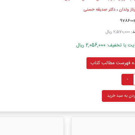
ناز ولدان
،
دکتر صدیقه حسنی
د:
2,570,000 ریال
خفیف: 2,056,000 ریال
 فهرست مطالب کتاب
-
دن به سبد خرید