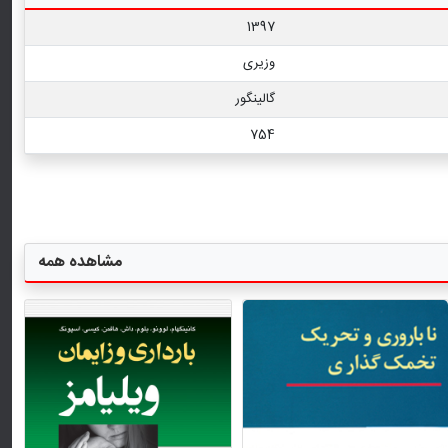
1397
وزیری
گالینگور
754
مشاهده همه