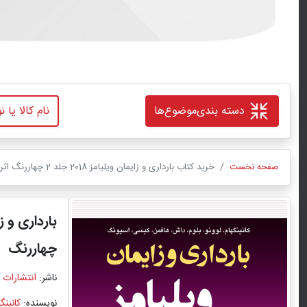
دسته بندی
موضوع‌ها
صفحه نخست
خرید کتاب بارداری و زایمان ویلیامز 2018 جلد 2 چهاررنگ اثر کانینگهام با ترجمه دکتر مهرناز ولدان با تخفیف ویژه
بارداری و زایمان
چهاررنگ
ناشر:
انتشارات 
نویسنده:
کانینگ