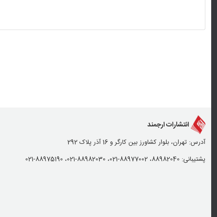
انتشارات ارجمند
آدرس: تهران، بلوار کشاورز بین کارگر و 16 آذر پلاک 292
پشتیبانی: 88982040، 88977002-021، 88982030-021، 88975190-021