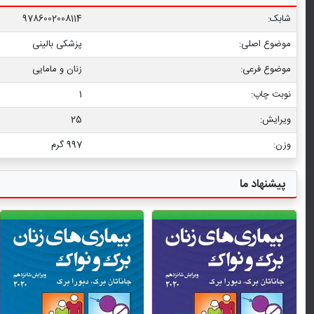
شابک:
9786002008114
موضوع اصلی:
پزشکی بالینی
موضوع فرعی:
زنان و مامایی
نوبت چاپ:
1
ویرایش:
25
وزن:
997 گرم
پیشنهاد ما