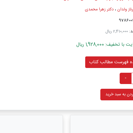
ناز ولدان
،
دکتر زهرا محمدی
د:
2,410,000 ریال
خفیف: 1,928,000 ریال
 فهرست مطالب کتاب
-
دن به سبد خرید