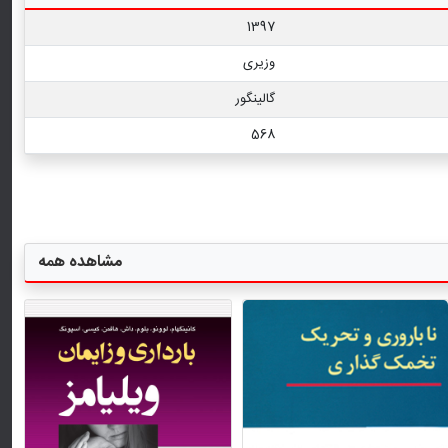
1397
وزیری
گالینگور
568
مشاهده همه