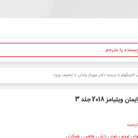
 ویلیامز 2018 جلد 3
ارجمند
هام
،
لوونو
،
بلوم
،
داش
،
هافمن
،
همکاران