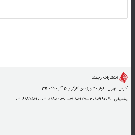
انتشارات ارجمند
آدرس: تهران، بلوار کشاورز بین کارگر و 16 آذر پلاک 292
پشتیبانی: 88982040، 88977002-021، 88982030-021، 88975190-021