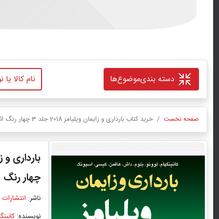
دسته بندی
موضوع‌ها
صفحه نخست
خرید کتاب بارداری و زایمان ویلیامز 2018 جلد 3 چهار رنگ اثر کانینگهام با ترجمه دکتر مهرناز ولدان با تخفیف ویژه
بارداری و زایمان
چهار رنگ
ناشر:
انتشارات 
نویسنده:
کانینگ