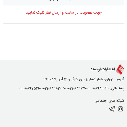
جهت عضویت در سایت و ارسال نظر کلیک نمایید
انتشارات ارجمند
آدرس: تهران، بلوار کشاورز بین کارگر و 16 آذر پلاک 292
پشتیبانی: 88982040، 88977002-021، 88982030-021، 88975190-021
شبکه های اجتماعی