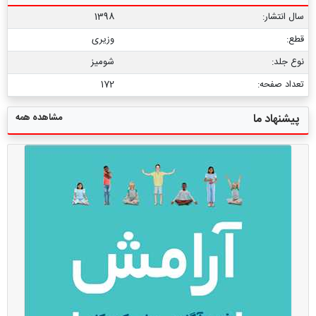
سال انتشار:
1398
قطع:
وزیری
نوع جلد:
شومیز
تعداد صفحه:
172
مشاهده همه
پیشنهاد ما