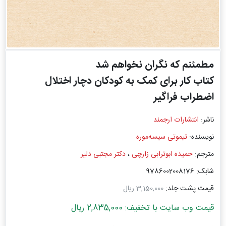
مطمئنم که نگران نخواهم شد
کتاب کار برای کمک به کودکان دچار اختلال
اضطراب فراگیر
ناشر:
انتشارات ارجمند
نویسنده:
تیموتی سیسه‌موره
مترجم:
حمیده ابوترابی زارچی
،
دکتر مجتبی دلیر
شابک: 9786002008176
قیمت پشت جلد:
3,150,000 ریال
قیمت وب سایت با تخفیف: 2,835,000 ریال