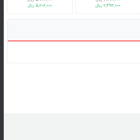
2,493,000 ریال
5,202,000 ریال