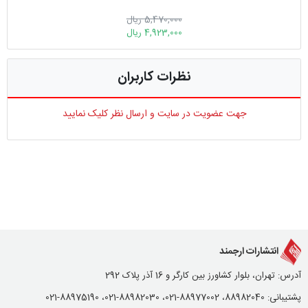
5,470,000 ریال
4,923,000 ریال
نظرات کاربران
جهت عضویت در سایت و ارسال نظر کلیک نمایید
انتشارات ارجمند
آدرس: تهران، بلوار کشاورز بین کارگر و 16 آذر پلاک 292
پشتیبانی: 88982040، 88977002-021، 88982030-021، 88975190-021