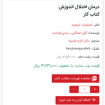
درمان اختلال اندوزش
کتاب کار
ناشر:
انتشارات ارجمند
نویسنده:
گیل استکتی
،
رندی فراست
مترجم:
دکتر اکرم خمسه
شابک: 9786222570439
قیمت پشت جلد:
3,590,000 ریال
قیمت وب سایت با تخفیف: 3,231,000 ریال
picture_as_pdf
مشاهده فهرست مطالب کتاب
-
+
اضافه کردن به سبد خرید