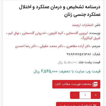
درسنامه تشخیص و درمان عملکرد و اختلال
عملکرد جنسی زنان
ناشر:
انتشارات ارجمند
نویسنده:
ایروین گلدستاین
،
آنیتا کلیتون
،
اندروتی گلدستاین
،
نوئل کیم
،
شریل کینگزبرگ
مترجم:
دكتر آزاده مظاهری
،
دکتر محمد حقیقی
،
دکتر رضا احمدی
شابک: 9786222571382
قیمت پشت جلد:
5,050,000 ریال
قیمت وب سایت با تخفیف: 4,545,000 ریال
picture_as_pdf
مشاهده فهرست مطالب کتاب
-
+