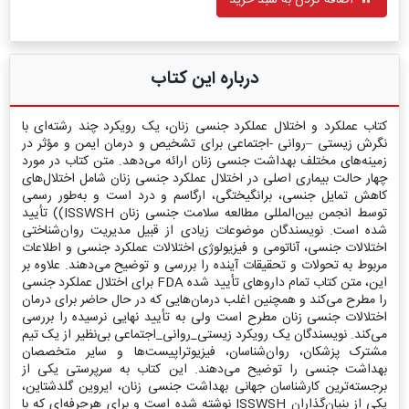
اضافه کردن به سبد خرید
درباره این کتاب
کتاب عملکرد و اختلال عملکرد جنسی زنان، یک رویکرد چند رشته‌ای با
نگرش زیستی –روانی -اجتماعی برای تشخیص و درمان ایمن و مؤثر در
زمینه‌های مختلف بهداشت جنسی زنان ارائه می‌دهد. متن کتاب در مورد
چهار حالت بیماری اصلی در اختلال عملکرد جنسی زنان شامل اختلال‌های
کاهش تمایل جنسی، برانگیختگی، ارگاسم و درد است و به‌طور رسمی
توسط انجمن بین‌المللی مطالعه سلامت جنسی زنان ISSWSH)) تأیید
شده است. نویسندگان موضوعات زیادی از قبیل مدیریت روان‌شناختی
اختلالات جنسی، آناتومی و فیزیولوژی اختلالات عملکرد جنسی و اطلاعات
مربوط به تحولات و تحقیقات آینده را بررسی و توضیح می‌دهند. علاوه بر
این، متن کتاب تمام داروهای تأیید شده FDA برای اختلال عملکرد جنسی
را مطرح می‌کند و همچنین اغلب درمان‌هایی که در حال حاضر برای درمان
اختلالات جنسی زنان مطرح است ولی به تأیید نهایی نرسیده را بررسی
می‌کند. نویسندگان یک رویکرد زیستی_روانی_اجتماعی بی‌نظیر از یک تیم
مشترک پزشکان، روان‌شناسان، فیزیوتراپیست‌ها و سایر متخصصان
بهداشت جنسی را توضیح می‌دهند. این کتاب به سرپرستی یکی از
برجسته‌ترین کارشناسان جهانی بهداشت جنسی زنان، ایروین گلدشتاین،
یکی از بنیان‌گذاران ISSWSH نوشته شده است و برای هرحرفه‌ای که با