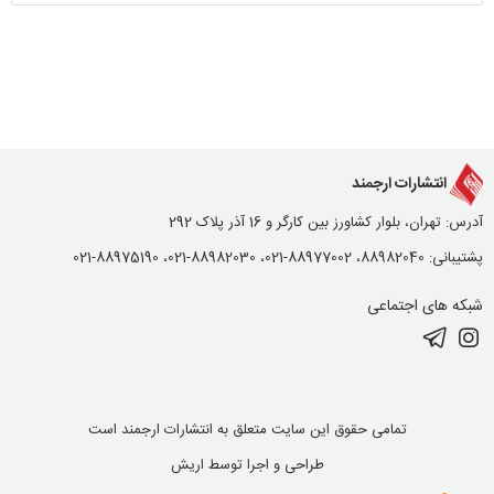
انتشارات ارجمند
آدرس: تهران، بلوار کشاورز بین کارگر و 16 آذر پلاک 292
پشتیبانی: 88982040، 88977002-021، 88982030-021، 88975190-021
شبکه های اجتماعی
تمامی حقوق این سایت متعلق به انتشارات ارجمند است
طراحی و اجرا توسط
اریش