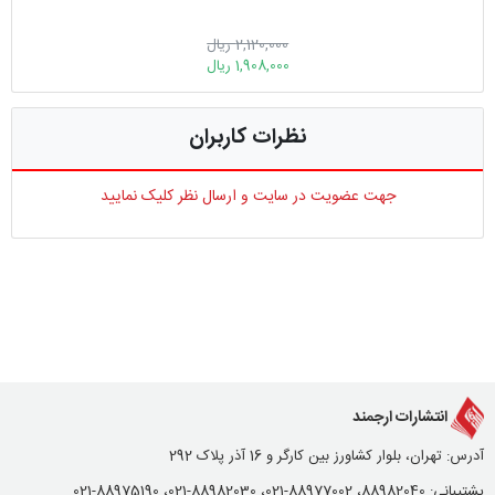
2,120,000 ریال
1,908,000 ریال
نظرات کاربران
جهت عضویت در سایت و ارسال نظر کلیک نمایید
انتشارات ارجمند
آدرس: تهران، بلوار کشاورز بین کارگر و 16 آذر پلاک 292
پشتیبانی: 88982040، 88977002-021، 88982030-021، 88975190-021