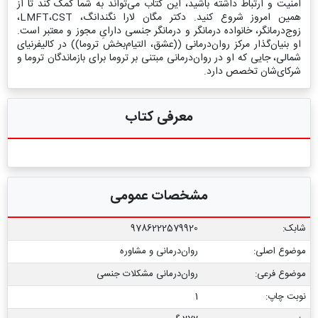
امنیت و ارتباط داشته باشید، این کتاب می‌تواند به شما کمک کند تا از
همین امروز شروع کنید. دکتر مگان لارا نگندانگ، LMFT،CST،
زوج‌درمانگر، خانواده درمانگر و درمانگر جنسی دارایِ مجوز و معتبر است.
او بنیان‌گذار مرکز روان‌درمانی ((عشق، التیام‌بخش تروما)) در کالیفرنیای
شمالی، جایی که او در روان‌درمانی مبتنی بر تروما برای بازماندگان تروما و
شرکای‌شان تخصص دارد.
معرفی کتاب
مشخصات عمومی
شابک:
9786222579920
موضوع اصلی:
روان‌درمانی و مشاوره
موضوع فرعی:
روان‌درمانی مشکلات جنسی
نوبت چاپ:
1