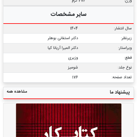
وزن:
272 گرم
سایر مشخصات
سال انتشار:
1404
زیرنظر:
دکتر استفانی بوهلر
ویراستار:
دکتر المیرا آریانا کیا
قطع:
وزیری
نوع جلد:
شومیز
تعداد صفحه:
176
مشاهده همه
پیشنهاد ما