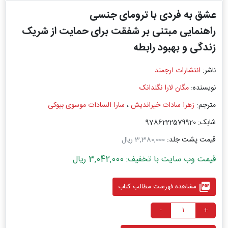
عشق به فردی با ترومای جنسی
راهنمایی مبتنی بر شفقت برای حمایت از شریک
زندگی و بهبود رابطه
ناشر:
انتشارات ارجمند
نویسنده:
مگان لارا نگندانک
مترجم:
زهرا سادات خیراندیش
،
سارا السادات موسوی بیوکی
شابک: 9786222579920
قیمت پشت جلد:
3,380,000 ریال
قیمت وب سایت با تخفیف: 3,042,000 ریال
picture_as_pdf
مشاهده فهرست مطالب کتاب
-
+