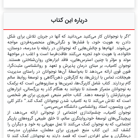
درباره این کتاب
“اگر با نوجوانان کار می‌کنید می‌دانید که آنها در جریان تلاش برای شکل
دادن به هویت خود، با فشارها و نگرانی‌های منحصربه‌فردی مواجه
می‌شوند. ابهام‌ها و چالش‌هایی که نوجوانان در رابطه با مدرسه، دوستان،
خانواده، یا هویت خود تجربه می‌کنند طاقت‌فرسا است و اغلب در مواجهۀ
مولد و مؤثر با چنین استرس‌هایی، فاقد ابزارهای روان‌شناختی هستند.
نوجوان کامیاب، بر مبنای درمان پذیرش و تعهد و روانشناسی مثبت‌گرا،
فنون قوی ارائه می‌دهد تا به‌واسطۀ آن‌ها نوجوانان در راستای مدیریت
هیجانات، تماس با ارزش‌ها، به کارگرفتن ذهن‌آگاهی و توسعۀ روابط سالم
گام بردارند. کتاب شامل کاربرگ‌ها، تمرین‌ها و سناریوهایی است که برکمک
به نوجوانان متمرکز هستند تا بتوانند به هنگام گذر به بزرگسالی، ابزارهای
موردنیازشان را توسعه دهند. کتاب حاضر منبعی ضروری برای هر شخصی
است که تلاش می‌کند تا به کامیاب شدن نوجوانان کمک کند.” دکتر کلی
جی ویلسون، استاد روانشناسی دانشگاه می‌سی‌سی “
نوجوان کامیاب، چشم‌اندازی اجتماعی از نوجوانی ارائه می‌دهد، از
پیچیدگی‌های توسعۀ خودروایتگری سالم، تا خلق طبیعی گروه‌های یاریگر
اجتماعی، که به نوجوان کمک می‌کنند تا عمل مهربانی به خود و دیگران را
کشف کند. این کتاب منبع ضروری برای معلمان، مشاوران مدرسه،
درمانگران و سایر افرادی است که قصد دارند به نوجوانان کمک کنند تا