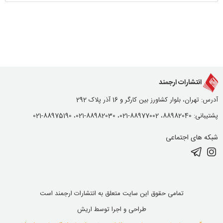
انتشارات ارجمند
آدرس: تهران، بلوار کشاورز بین کارگر و 16 آذر پلاک 292
پشتیبانی: 88982040، 88977002-021، 88982030-021، 88975190-021
شبکه های اجتماعی
تمامی حقوق این سایت متعلق به انتشارات ارجمند است
طراحی و اجرا توسط
اریش