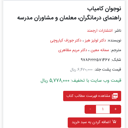
نوجوان کامیاب
راهنمای درمانگران، معلمان و مشاوران مدرسه
ناشر:
انتشارات ارجمند
نویسنده:
دکتر لوئیز هیز
،
دکتر جوزف کیاروچی
مترجم:
سمانه معین
،
دکتر مریم مظاهری
شابک: 9786222571467
قیمت پشت جلد:
6,420,000 ریال
قیمت وب سایت با تخفیف: 5,778,000 ریال
picture_as_pdf
مشاهده فهرست مطالب کتاب
-
+
اضافه کردن به سبد خرید