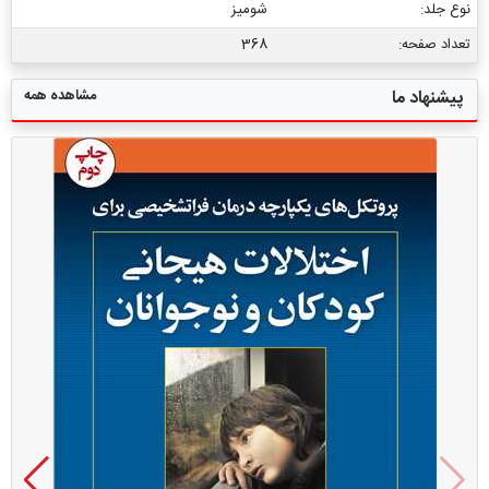
نوع جلد:
شومیز
تعداد صفحه:
368
مشاهده همه
پیشنهاد ما