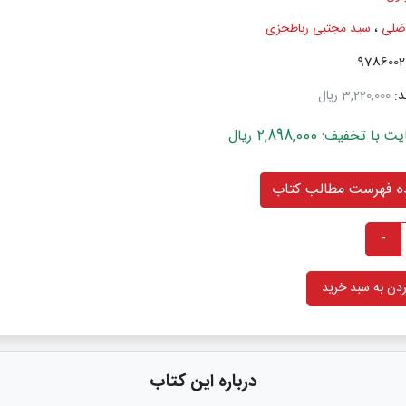
ضلی
،
سید مجتبی رباطجزی
د:
3,220,000 ریال
خفیف: 2,898,000 ریال
 فهرست مطالب کتاب
-
دن به سبد خرید
درباره این کتاب