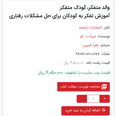
والد متفکر، کودک متفکر
آموزش تفکر به کودکان برای حل مشکلات رفتاری
ناشر:
انتشارات ارجمند
نویسنده:
میرنا ب. شر
مترجم:
زهرا حبیبی
شابک: 9786002001177
قیمت پشت جلد:
4,500,000 ریال
قیمت وب سایت با تخفیف: 4,050,000 ریال
picture_as_pdf
مشاهده فهرست مطالب کتاب
-
+
اضافه کردن به سبد خرید