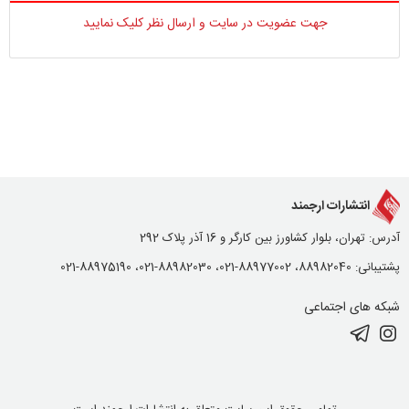
جهت عضویت در سایت و ارسال نظر کلیک نمایید
انتشارات ارجمند
آدرس: تهران، بلوار کشاورز بین کارگر و 16 آذر پلاک 292
پشتیبانی: 88982040، 88977002-021، 88982030-021، 88975190-021
شبکه های اجتماعی