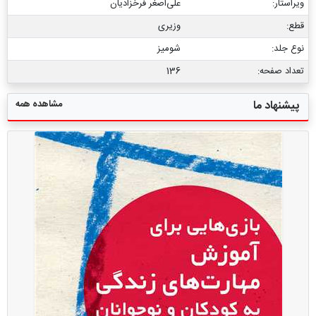
ویراستار:
علی‏‌اصغر فرخزادیان
قطع:
وزیری
نوع جلد:
شومیز
تعداد صفحه:
136
مشاهده همه
پیشنهاد ما