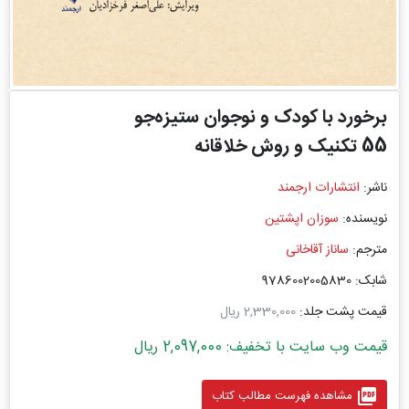
برخورد با کودک و نوجوان ستیزه‌جو
55 تکنیک و روش خلاقانه
ناشر:
انتشارات ارجمند
نویسنده:
سوزان اپشتین
مترجم:
ساناز آقاخانی
شابک: 9786002005830
قیمت پشت جلد:
2,330,000 ریال
قیمت وب سایت با تخفیف: 2,097,000 ریال
picture_as_pdf
مشاهده فهرست مطالب کتاب