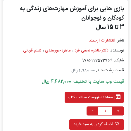
بازی هایی برای آموزش مهارت‌های زندگی به
کودکان و نوجوانان
3 تا 15 سال
ناشر:
انتشارات ارجمند
نویسنده:
دکتر طاهره نجفی فرد
،
طاهره خورسندی
،
شبنم قربانی
شابک: 9786222573669
قیمت پشت جلد:
4,980,000 ریال
قیمت وب سایت با تخفیف: 4,482,000 ریال
picture_as_pdf
مشاهده فهرست مطالب کتاب
-
+
اضافه کردن به سبد خرید