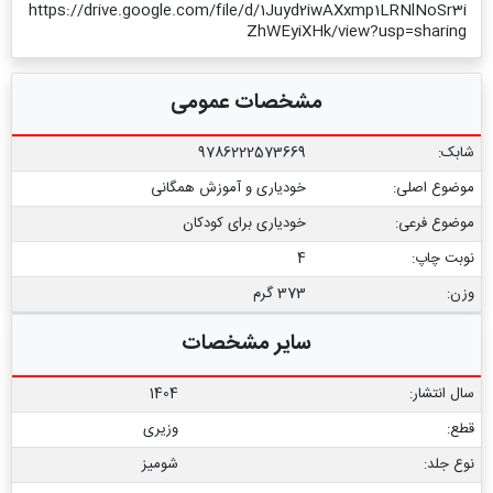
https://drive.google.com/file/d/1Juyd2iwAXxmp1LRNlNoSr3i
ZhWEyiXHk/view?usp=sharing
مشخصات عمومی
شابک:
9786222573669
موضوع اصلی:
خودیاری و آموزش همگانی
موضوع فرعی:
خودیاری برای کودکان
نوبت چاپ:
4
وزن:
373 گرم
سایر مشخصات
سال انتشار:
1404
قطع:
وزیری
نوع جلد:
شومیز