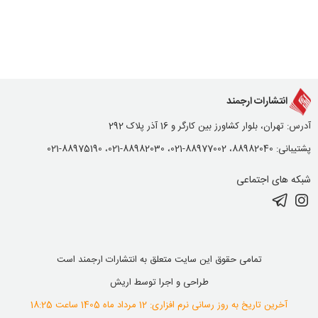
انتشارات ارجمند
آدرس: تهران، بلوار کشاورز بین کارگر و 16 آذر پلاک 292
پشتیبانی: 88982040، 88977002-021، 88982030-021، 88975190-021
شبکه های اجتماعی
تمامی حقوق این سایت متعلق به انتشارات ارجمند است
طراحی و اجرا توسط
اریش
آخرین تاریخ به روز رسانی نرم افزاری: 12 مرداد ماه 1405 ساعت 18:25