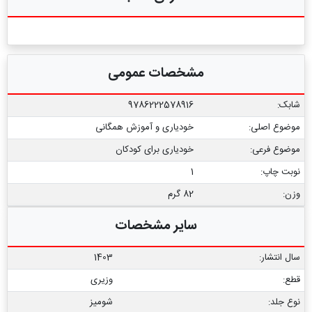
مشخصات عمومی
شابک:
9786222578916
موضوع اصلی:
خودیاری و آموزش همگانی
موضوع فرعی:
خودیاری برای کودکان
نوبت چاپ:
1
وزن:
82 گرم
سایر مشخصات
سال انتشار:
1403
قطع:
وزیری
نوع جلد:
شومیز