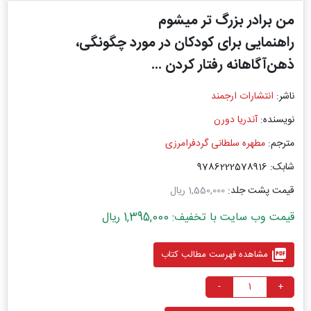
من برادر بزرگ تر میشوم
راهنمایی برای کودکان در مورد چگونگی،
ذهن‌آگاهانه رفتار کردن ...
ناشر:
انتشارات ارجمند
نویسنده:
آندریا دورن
مترجم:
مطهره سلطانی گردفرامرزی
شابک: 9786222578916
قیمت پشت جلد:
1,550,000 ریال
قیمت وب سایت با تخفیف: 1,395,000 ریال
picture_as_pdf
مشاهده فهرست مطالب کتاب
-
+