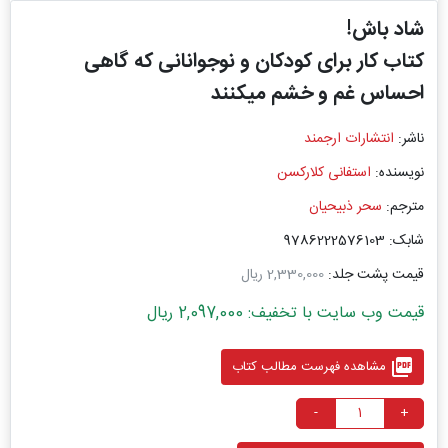
شاد باش!
کتاب کار برای کودکان و نوجوانانی که گاهی
احساس غم و خشم میکنند
ناشر:
انتشارات ارجمند
نویسنده:
استفانی کلارکسن
مترجم:
سحر ذبیحیان
شابک: 9786222576103
قیمت پشت جلد:
2,330,000 ریال
قیمت وب سایت با تخفیف: 2,097,000 ریال
picture_as_pdf
مشاهده فهرست مطالب کتاب
-
+