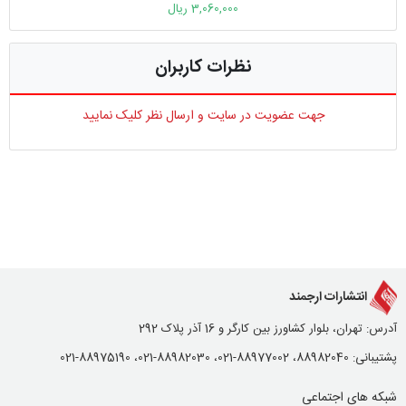
3,060,000 ریال
نظرات کاربران
جهت عضویت در سایت و ارسال نظر کلیک نمایید
انتشارات ارجمند
آدرس: تهران، بلوار کشاورز بین کارگر و 16 آذر پلاک 292
پشتیبانی: 88982040، 88977002-021، 88982030-021، 88975190-021
شبکه های اجتماعی