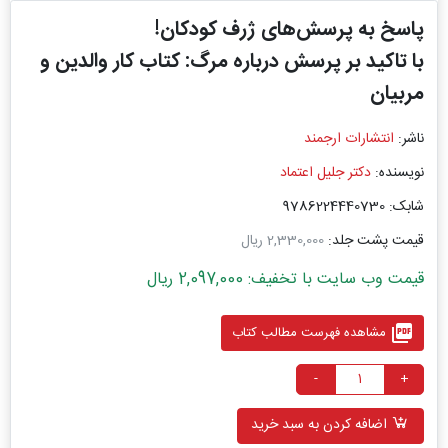
پاسخ به پرسش‌های ژرف کودکان!
با تاکید بر پرسش‌ درباره مرگ: کتاب کار والدین و
مربیان
ناشر:
انتشارات ارجمند
نویسنده:
دکتر جلیل اعتماد
شابک: 9786224440730
قیمت پشت جلد:
2,330,000 ریال
قیمت وب سایت با تخفیف: 2,097,000 ریال
picture_as_pdf
مشاهده فهرست مطالب کتاب
-
+
اضافه کردن به سبد خرید