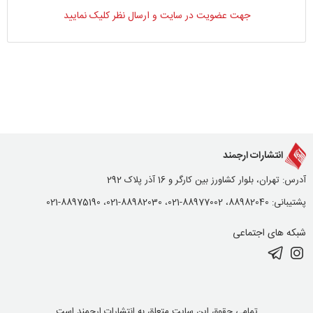
جهت عضویت در سایت و ارسال نظر کلیک نمایید
انتشارات ارجمند
آدرس: تهران، بلوار کشاورز بین کارگر و 16 آذر پلاک 292
پشتیبانی: 88982040، 88977002-021، 88982030-021، 88975190-021
شبکه های اجتماعی
تمامی حقوق این سایت متعلق به انتشارات ارجمند است