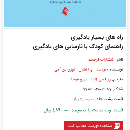
راه های بسیار یادگیری
راهنمای کودک با نارسایی های یادگیری
ناشر:
انتشارات ارجمند
نویسنده:
جودیت ام. اشترن
،
اوزن بن آمی
مترجم:
رویا نبی زاده
،
مهرو فرمند
شابک: 9786002003287
قیمت پشت جلد:
2,100,000 ریال
قیمت وب سایت با تخفیف: 1,890,000 ریال
picture_as_pdf
مشاهده فهرست مطالب کتاب