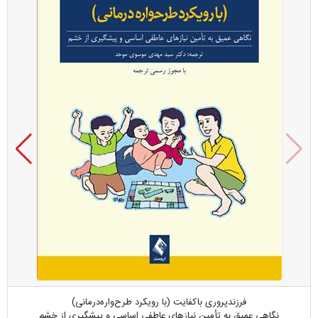
فرزندپروری باکفایت (با رویکرد طرح‌واره‌درمانی)
نگاهی عمیق به تأمین نیازهای عاطفی اساسی و پیشگیری از خشم