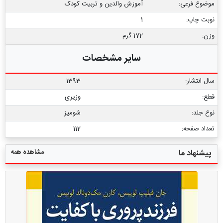
موضوع فرعی:
آموزش والدین و تربیت کودک
نوبت چاپ:
1
وزن:
172 گرم
سایر مشخصات
سال انتشار:
1393
قطع:
وزیری
نوع جلد:
شومیز
تعداد صفحه:
112
مشاهده همه
پیشنهاد ما