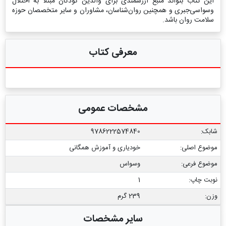
این کتاب بتواند منبع ارزشمندی برای والدین کودکان مبتلا به اختلال
وسواسی‌جبری و همچنین روان‌شناسان، مشاوران و سایر متخصصان حوزه
سلامت روان باشد.
معرفی کتاب
مشخصات عمومی
شابک:
9786222574840
موضوع اصلی:
خودیاری و آموزش همگانی
موضوع فرعی:
وسواس
نوبت چاپ:
1
وزن:
239 گرم
سایر مشخصات