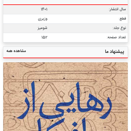
سال انتشار:
1401
قطع:
وزیری
نوع جلد:
شومیز
تعداد صفحه:
152
مشاهده همه
پیشنهاد ما