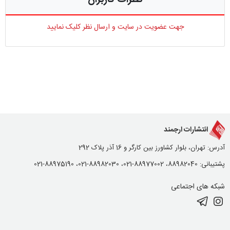
جهت عضویت در سایت و ارسال نظر کلیک نمایید
انتشارات ارجمند
آدرس: تهران، بلوار کشاورز بین کارگر و 16 آذر پلاک 292
پشتیبانی: 88982040، 88977002-021، 88982030-021، 88975190-021
شبکه های اجتماعی