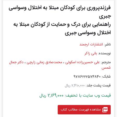
فرزندپروری برای کودکان مبتلا به اختلال وسواسی
جبری
راهنمایی برای درک و حمایت از کودکان مبتلا به
اختلال وسواسی جبری
ناشر:
انتشارات ارجمند
نویسنده:
بانی زاکر
مترجم:
علی حسین‌زاده اسکوئی
،
محمدصادق زمانی زارچی
،
دکتر جمال
شمس
شابک: 9786222574840
قیمت پشت جلد:
2,410,000 ریال
قیمت وب سایت با تخفیف: 2,169,000 ریال
picture_as_pdf
مشاهده فهرست مطالب کتاب