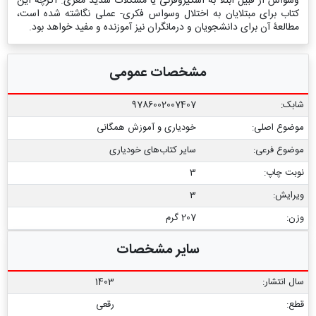
وسواس از قبیل ابتلا به اسکیزوفرنی یا مشکلات شدید مغزی. اگرچه این
کتاب برای مبتلایان به اختلال وسواس فکری- عملی نگاشته شده است،
مطالعۀ آن برای دانشجویان و درمانگران نیز آموزنده و مفید خواهد بود.
مشخصات عمومی
شابک:
9786002007407
موضوع اصلی:
خودیاری و آموزش همگانی
موضوع فرعی:
سایر کتاب‌های خودیاری
نوبت چاپ:
3
ویرایش:
3
وزن:
207 گرم
سایر مشخصات
سال انتشار:
1403
قطع:
رقعی