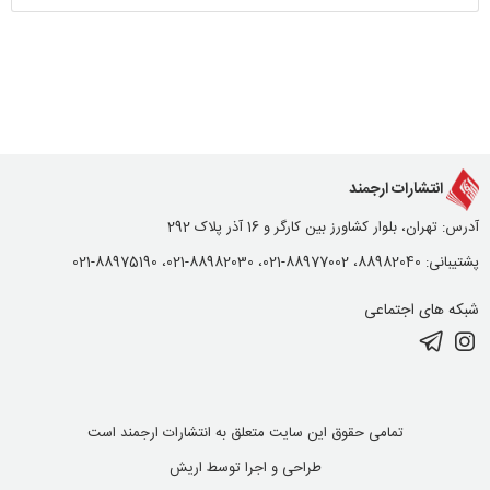
انتشارات ارجمند
آدرس: تهران، بلوار کشاورز بین کارگر و 16 آذر پلاک 292
پشتیبانی: 88982040، 88977002-021، 88982030-021، 88975190-021
شبکه های اجتماعی
تمامی حقوق این سایت متعلق به انتشارات ارجمند است
طراحی و اجرا توسط
اریش