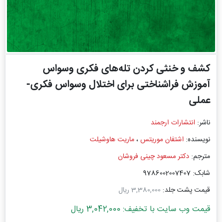
کشف و خنثی کردن تله‌های فکری وسواس
آموزش فراشناختی برای اختلال وسواس فکری-
عملی
ناشر:
انتشارات ارجمند
نویسنده:
اشتفان موریتس
،
ماریت هاوشیلت
مترجم:
دکتر مسعود چینی ‌فروشان
شابک: 9786002007407
قیمت پشت جلد:
3,380,000 ریال
قیمت وب سایت با تخفیف: 3,042,000 ریال