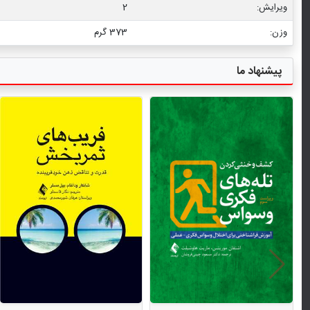
ویرایش:
2
وزن:
373 گرم
پیشنهاد ما