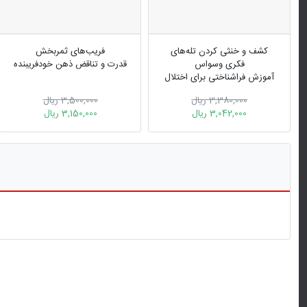
کشف و خنثی کردن تله‌های
فریب‌های ثمربخش
فکری وسواس
قدرت و تناقض ذهن خودفریبنده
آموزش فراشناختی برای اختلال
وسواس فکری- عملی
3,380,000 ریال
3,500,000 ریال
3,042,000 ریال
3,150,000 ریال