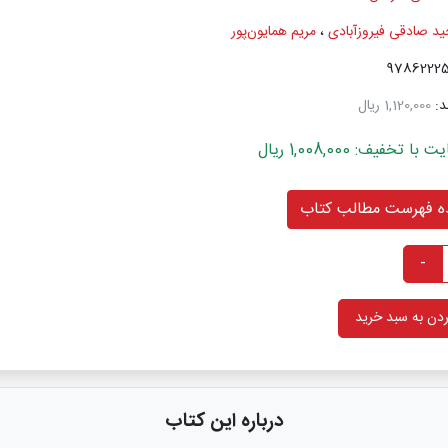
ید صادقی فیروزآبادی
،
مریم همایون‌پور
د:
1,120,000 ریال
خفیف: 1,008,000 ریال
 فهرست مطالب کتاب
-
دن به سبد خرید
درباره این کتاب