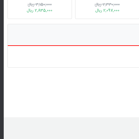
برای کاهش وزن
سازگاری با نوجوانان دارای اختلال
2,330,000 ریال
3,150,000 ریال
شخصیت مرزی
2,097,000 ریال
2,835,000 ریال