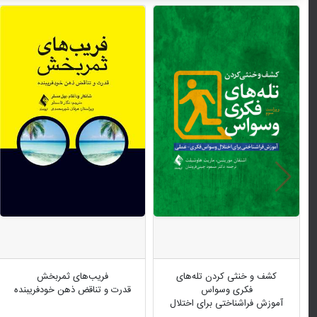
کشف و خنثی کردن تله‌های
فریب‌های ثمربخش
فکری وسواس
قدرت و تناقض ذهن خودفریبنده
آموزش فراشناختی برای اختلال