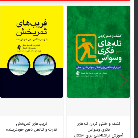
کشف و خنثی کردن تله‌های
فریب‌های ثمربخش
فکری وسواس
قدرت و تناقض ذهن خودفریبنده
آموزش فراشناختی برای اختلال